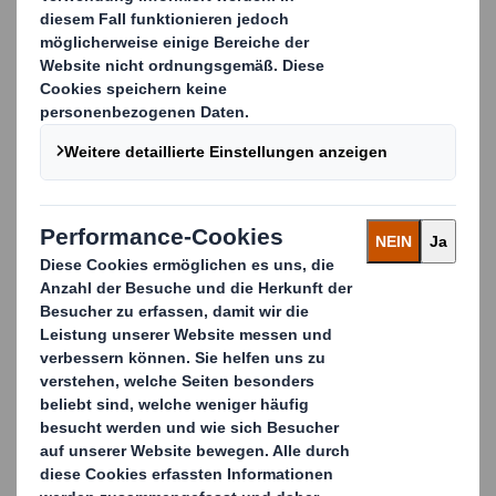
DIN ISO 8317) wird der Verpackungsinhalt vor
ungewolltem Zugriff geschützt, gleichzeitig ist das
Design auf
einfache Handhabung und
Benutzerfreundlichkeit
ausgelegt. Darüber hinaus ist
die Verpackung durch den innovativen
Verschlussmechanismus
wiederverschließbar
.
Ob vollautomatisch oder manuell, wir bieten Ihnen
maßgeschneiderte Verpackungslösungen für Ihre
Anforderungen. Kontaktieren Sie uns und überzeugen
Sie sich von den Vorteilen unserer
Verpackungslösungen!
Carousel. Use previous and next buttons to move betwe