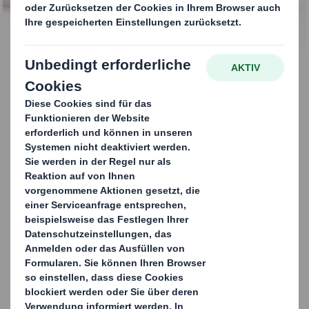
KONTAKTIEREN SIE UNS
Einfache und
gleichzeitig
kindersichere
Handhabung
Unsere innovative Verpackungslösung für Waschmittel-
Pods ist zu
100 % faserbasiert
und
vollständig
recycelbar
. Durch die
integrierte Kindersicherung
(nach