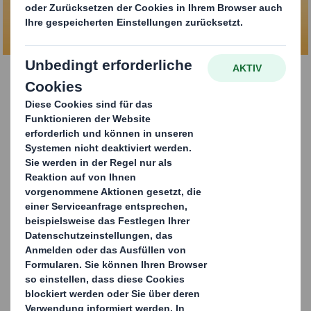
KONTAKTIEREN SIE UNS
Manuelle
Verdecklungslösung
„Rapid Lid“
65% der befragten Einzelhandels-
ExpertInnen sehen es als strategische
Priorität für 2023 an, sowohl
Produktionskosten einzusparen als auch die
Widerstandsfähigkeit der Lieferketten zu
verbessern.