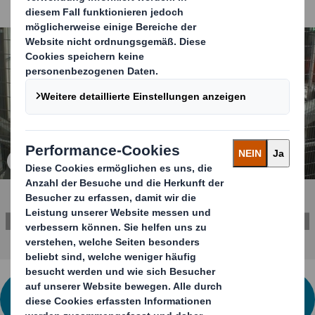
Produktivität Ihrer Verpackungslinien verbessert.
Carousel. Use previous and next buttons to move betwe
Klicken Sie zum Vergrößern des Bildes
SUCHEN SIE NACH EINER
MASSGESCHNEIDERTEN LÖSUNG?