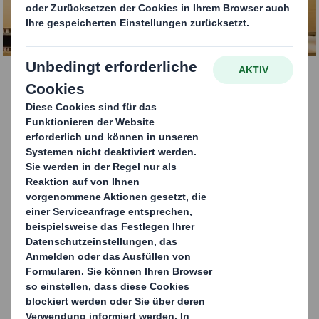
KONTAKTIEREN SIE UNS
Automatische
Zuschnitt Beschickung
Um das Beladen unserer
Kartonaufrichter
zu
erleichtern, bieten wir mehrere automatische
Zuführungssysteme für Zuschnitte an.
Damit werden manuelle Eingriffe überflüssig gemacht
und wird die Ergonomie der Arbeitsplätze sichergestellt.
Die Kartonzuschnitte werden direkt von der Palette in
das Magazin der Tray Former geführt, was auch die