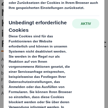
2030 werden 5,8
Milliarden
Kunststoffverpackungen
im deutschen Online-
Fashionhandel verwendet
Aktuelle Ergebnisse einer Marktanalyse und einer
Verbraucherbefragung im Auftrag von DS Smith
belegen, dass Kunststoffverpackungen im Online-
Fashionhandel weiter signifikant zunehmen, obwohl
sich die Mehrheit der Menschen in Deutschland
Alternativen wünscht.