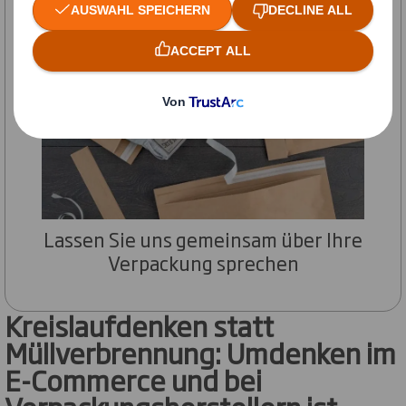
Lassen Sie uns gemeinsam über Ihre
Verpackung sprechen
Kreislaufdenken statt
Müllverbrennung: Umdenken im
E-Commerce und bei