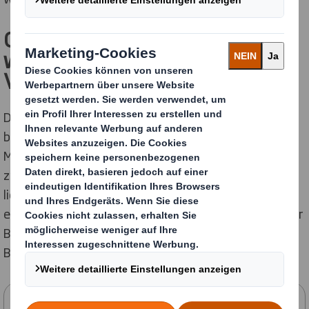
Gewissensfrage: Einkaufende
wünschen sich
Verpackungsalternativen
Die Mehrheit der Menschen in Deutschland
befürwortet die Umstellung auf leichter recycelbare
Materialien, wie die Befragung ergeben hat. Mehr als
zwei Drittel (69 %) geben an, dass sie ihre Einkäufe
lieber in Wellpappe oder Papier verpackt erhalten. Mit
ein Grund für dieses Votum: Fast die Hälfte (46 %) aller
Befragten hat ein schlechtes Gewissen, wenn ihre
Bestellungen in Kunststoff verpackt sind.
Kontaktieren Sie uns