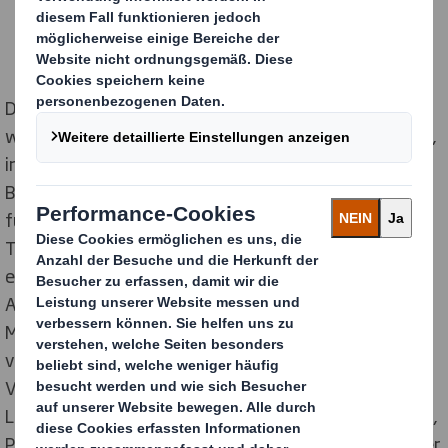
Drei Viertel (75 %) der Menschen in Deutschland
wünschen sich das Ende von Kunststoffverpackungen,
insofern Ersatz verfügbar ist – das zeigt eine
Befragung von DS Smith, einem der weltweit
führenden Anbieter nachhaltiger Verpackungen.
Trotzdem haben Online-Modehändler laut einer
ergänzenden Analyse von Development Economics im
Auftrag von DS Smith allein im vergangenen Jahr 791
Millionen Kunststoffversandtaschen in Deutschland
versendet. Das entspricht mehr als 2 Millionen
Verpackungen pro Tag. Im europäischen
Ländervergleich mit Frankreich, Großbritannien, Italien,
Polen und Spanien steht Deutschland damit an zweiter