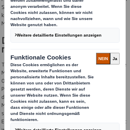
[1]
Stelle bei der Verwendung von „sekundären”
kunststoffhaltigen Versandverpackungen im Online-
Modehandel, direkt nach Großbritannien.
Der Kunststoffverbrauch wird
noch weiter zunehmen
Trotz steigender Nachfrage nach Alternativen wird die
Menge an sekundären Kunststoffverpackungen im
Online-Modehandel in Deutschland bis 2030 um 42
Prozent steigen. In diesem Zeitraum könnten sich
damit Kunststoffverpackungen auf insgesamt 5,8
Milliarden summieren. Das steht in Kontrast zum
stationären Einzelhandel, in dem die Nutzung von
Einweg-Plastiktüten bereits 2022 stark eingeschränkt
wurde.