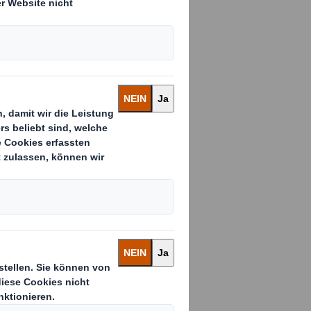
eit führender
ngslösungen,
für seinen
.
e verbesserte
ularity Success