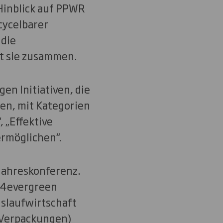
Hinblick auf PPWR
cycelbarer
 die
t sie zusammen.
en Initiativen, die
en, mit Kategorien
 „Effektive
rmöglichen“.
 Jahreskonferenz.
: 4evergreen
islaufwirtschaft
e Verpackungen)