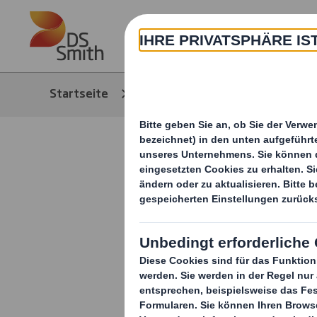
Skip to main content
Über
Startseite
Media
News/Pressem
DS Smith 
Circularit
Recyclabil