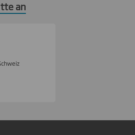
tte an
Schweiz