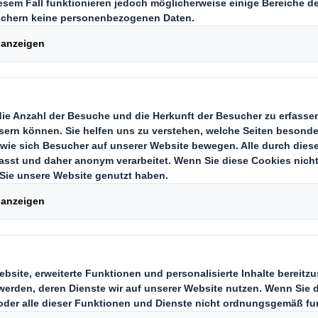
International Paper Company, weltw
haltiger, faserbasierter Verpacku
winn des 4evergreen Awards 2025 
cyclability Evaluation Service (RES)
Kategorie „Produkte oder Dienstleistungen, di
ermöglichen” nominiert und erhielten den Circ