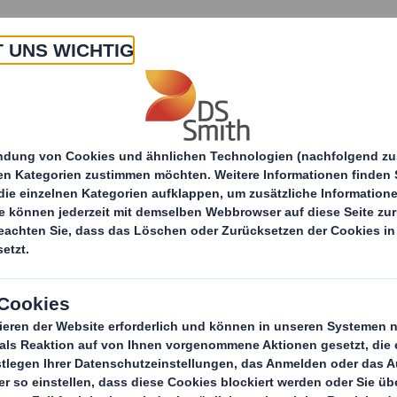
 Uns
Produkte & Service
Branchen
Nachha
itteilungen
4evergreens Circularity Award
gewinnt den 4everg
y Award für seinen 
ity Evaluation Servi