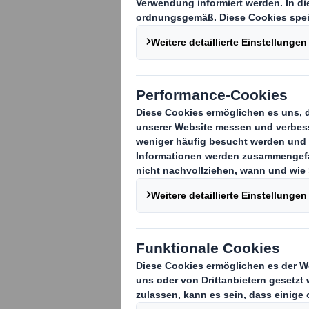
DS Smith, an 
Anbieter nach
feiert den Ge
innovativen Re
Wir wurden in der 
Recyclingprozesse 