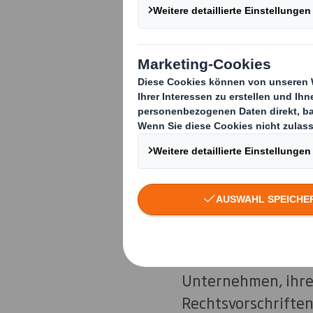
Stories Award 2025
Unser DS Smith Recy
faserbasierte Verpa
bietet eine detaill
sowie Anleitungen 
oder Papierfabrike
Das RES-Expertente
Eignung für das Rec
werden die branche
Recyclingbewertun
Unternehmen, ihre
Rechtsvorschriften