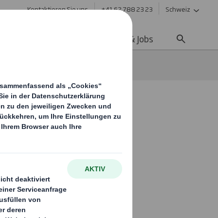
Kontaktieren Sie uns
+41 62 788 23 23
Schweiz
ltigkeit
Media
Karriere & Jobs
reen
innovativen
ce (RES)