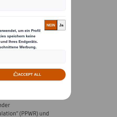
 an Kunden, die
keln. Der Service
yclingfähigkeit
ecyclinganlagen
ng, um ihre
bewerten. Dabei
nd das 4evergreen-
s helfen
nder
ulation“ (PPWR) und