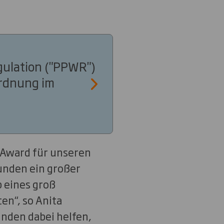
gulation ("PPWR")
ordnung im
 Award für unseren
Kunden ein großer
b eines groß
en“, so Anita
unden dabei helfen,