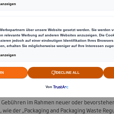
.
clability Evaluation Service (RES) richtet sich
ckungen herstellen, spezifizieren oder entwic
ierte Bewertung und Aufschlüsselung ihrer Rec
zur Verbesserung für europäische Standard-R
n.
am von DS Smith testet jede Verpackungslösu
ycling in einer europäischen Papierfabrik zu 
nübliche CEPI-Recycling-Testmethodik (V3) u
gsprotokoll verwendet. Unsere RES-Labortest
 Gebühren im Rahmen neuer oder bevorstehe
, wie der „Packaging and Packaging Waste Reg