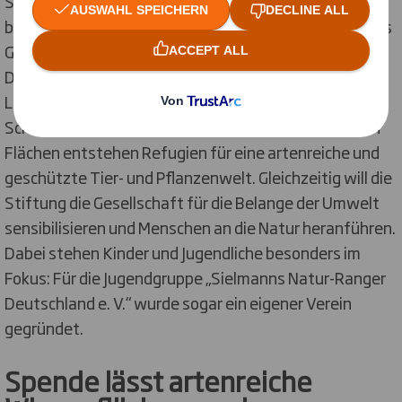
Seit 30 Jahren hat sich die Stiftung dem Schutz der
biologischen Vielfalt verschrieben – ganz im Sinne ihres
Gründers, dem bekannten Tierfilmer Heinz Sielmann.
Durch den Erwerb großer unzerschnittener
Landschaften setzt sich die Stiftung aktiv für den
Schutz und Erhalt seltener Lebensräume ein. Auf den
Flächen entstehen Refugien für eine artenreiche und
geschützte Tier- und Pflanzenwelt. Gleichzeitig will die
Stiftung die Gesellschaft für die Belange der Umwelt
sensibilisieren und Menschen an die Natur heranführen.
Dabei stehen Kinder und Jugendliche besonders im
Fokus: Für die Jugendgruppe „Sielmanns Natur-Ranger
Deutschland e. V.“ wurde sogar ein eigener Verein
gegründet.
Spende lässt artenreiche