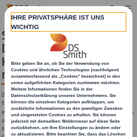
Skip to main content
Spende statt Geschenke:
DS Smith unterstützt
Heinz Sielmann Stiftung
mit 10.000 Euro
DS Smith, weltweit führender Hersteller nachhaltiger,
faserbasierter Verpackungslösungen, verzichtet zum
wiederholten Mal auf Geschenke für Geschäftskunden,
um stattdessen eine gemeinnützige Organisation zu
fördern. In diesem Jahr unterstützt DS Smith die Heinz