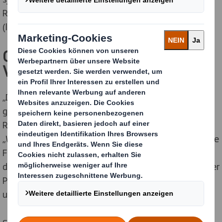
Relationship-Fundraiser der Heinz Sielmann Stiftung
(links).
Gemeinsam für biologische
Vielfalt
„Dem Artensterben entgegenzuwirken, erfordert
gemeinsame Anstrengungen“, betont Christian Wolf,
Relationship-Fundraiser der Heinz Sielmann Stiftung.
„Wir setzen uns mit ganzer Kraft für den Schutz und die
Förderung von Lebensräumen ein – und freuen uns
deshalb besonders, dass DS Smith uns dabei als starker
Partner mit der Weihnachtsspende finanziell
unterstützt.“