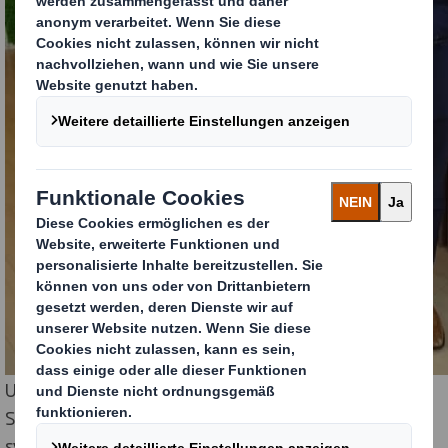
Uwe Väth, Managing Director Deutschland und
Schweiz, DS Smith Packaging (rechts), übergibt den
symbolischen Spendenscheck an Christian Wolf,