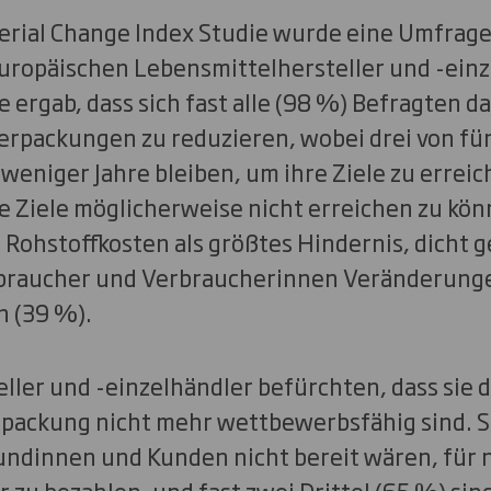
rial Change Index Studie wurde eine Umfrage
uropäischen Lebensmittelhersteller und -ein
 ergab, dass sich fast alle (98 %) Befragten da
erpackungen zu reduzieren, wobei drei von fü
weniger Jahre bleiben, um ihre Ziele zu erreich
ie Ziele möglicherweise nicht erreichen zu kö
Rohstoffkosten als größtes Hindernis, dicht g
rbraucher und Verbraucherinnen Veränderung
 (39 %).
ller und -einzelhändler befürchten, dass sie 
packung nicht mehr wettbewerbsfähig sind. S
undinnen und Kunden nicht bereit wären, für 
zu bezahlen, und fast zwei Drittel (65 %) sin