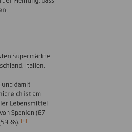
en.
esten Supermärkte
chland, Italien,
t und damit
nigreich ist am
ler Lebensmittel
 von Spanien (67
[1]
 (59 %).