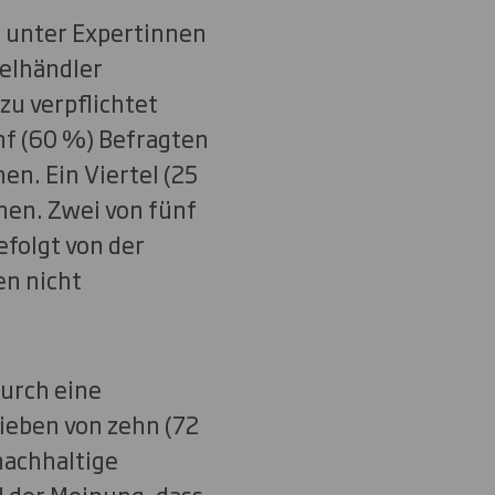
 unter Expertinnen
zelhändler
zu verpflichtet
nf (60 %) Befragten
en. Ein Viertel (25
nnen. Zwei von fünf
efolgt von der
en nicht
durch eine
ieben von zehn (72
nachhaltige
d der Meinung, dass