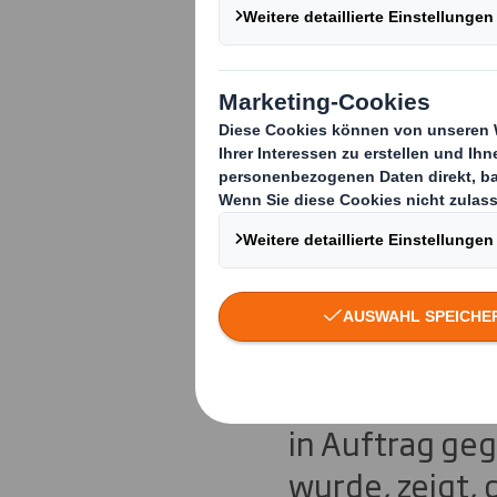
Fast die H
deutschen
unnötigen
Eine neue Stu
Hersteller nac
in Auftrag ge
wurde, zeigt, 