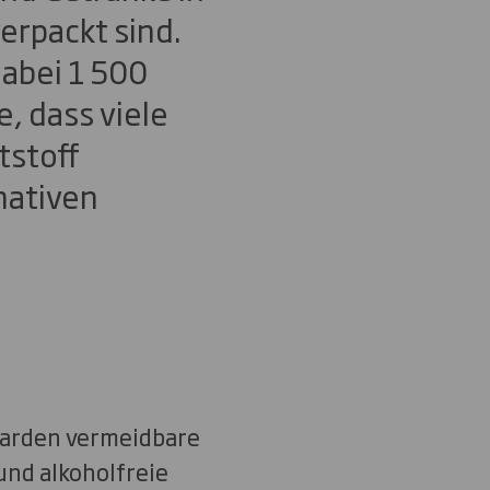
erpackt sind.
dabei 1 500
, dass viele
tstoff
nativen
liarden vermeidbare
und alkoholfreie