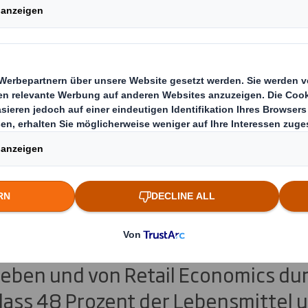
älfte der Produkte i
 Supermärkten ent
 Kunststoff
die, die von DS Smith, einem welt
hhaltiger, faserbasierter Verpack
geben und von Retail Economics du
dass 48 Prozent der Lebensmittel 