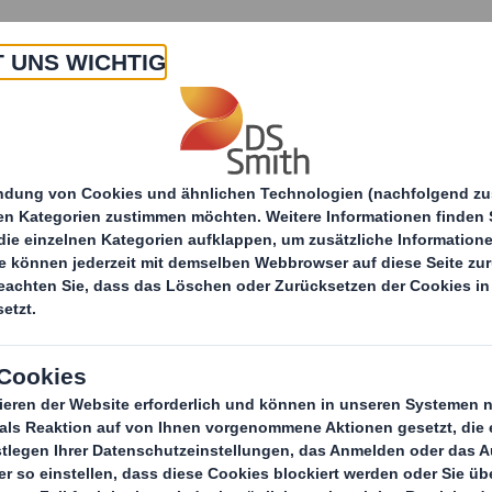
 Uns
Produkte & Service
Branchen
Nachha
itteilungen
Studie „Material Change Index"