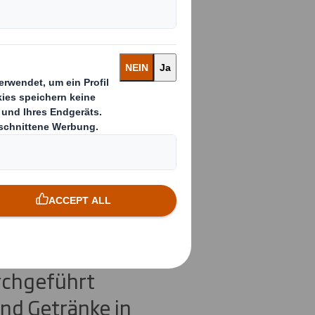
n
hält
weit führenden
ungslösungen,
rchgeführt
und Getränke in