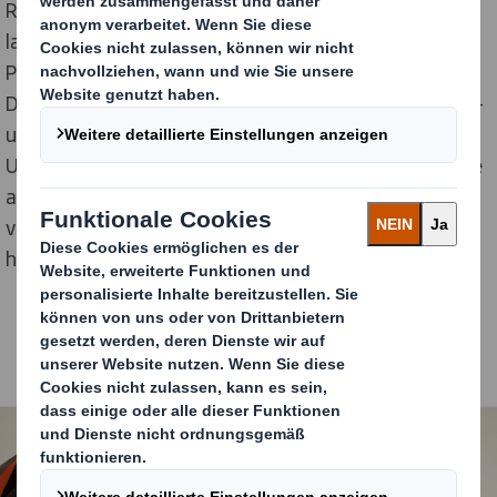
Research (NER) hat einen Prozess entwickelt, um
landwirtschaftliche Abfälle in einen für die
Papierproduktion nutzbaren Rohstoff umzuwandeln.
DS Smith nutzt hierzu sein hochmodernes Forschungs-
und Entwicklungszentrum im britischen Kemsley für
Untersuchungen, wie die von Nafici entwickelte Masse
aus zuvor ungenutzten Abfallprodukten dazu
verwendet werden kann, nachhaltige Verpackungen
herzustellen.