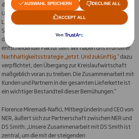
durch die laufende Partnerschaft mit Nafici.
Unternehmen sind daran interessiert, wie sie ihre
Lieferketten kreislauffähiger gestalten können. Die
Suche nach Zweitverwendungsmöglichkeiten für
derzeit als Abfall geltende Materialien kann hierbei ein
entscheidender Faktor sein. Wir haben uns in unserer
Nachhaltigkeitsstrategie „Jetzt. Und zukünftig.“
dazu
verpflichtet, den Übergang zur Kreislaufwirtschaft
maßgeblich voran zu treiben. Die Zusammenarbeit mit
Kunden und Partnern in der gesamten Lieferkette ist
ein wichtiger Bestandteil dieser Bemühungen."
Florence Miremadi-Nafici, Mitbegründerin und CEO von
NER, äußert sich zur Partnerschaft zwischen NER und
DS Smith: „Unsere Zusammenarbeit mit DS Smith ist
zentral, um die mit der steigenden