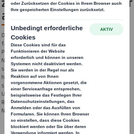
zur Herstellung von Papier
aus Stroh und Getreide
DS Smith, der führende Anbieter nachhaltiger,
faserbasierter Verpackungen, arbeitet in
Partnerschaft mit dem Umweltforschungs-Start-up
Nafici an einer Möglichkeit, Verpackungen aus
sogenannten "Second Harvest"-Materialien
herzustellen. Diese neue Initiative von DS Smith
spiegelt die laufenden Investitionen des
Unternehmens in Forschung und Entwicklung im
Rahmen der im letzten Jahr aktualisierten
Nachhaltigkeitsstrategie „Jetzt. Und zukünftig.“ wider.