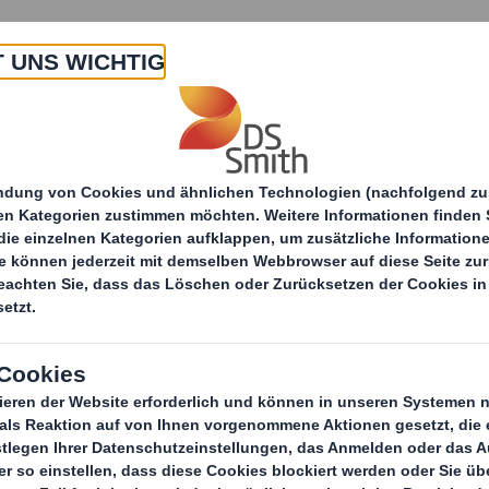
 Uns
Produkte & Service
Branchen
Nachha
itteilungen
DS Smith und E.ON kooperieren im We