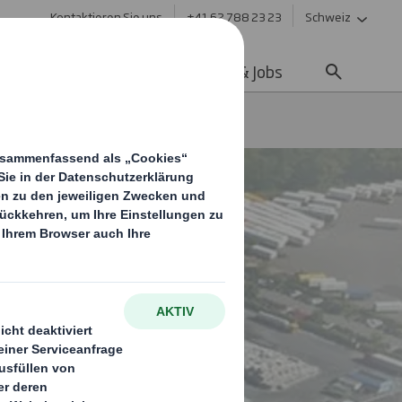
Kontaktieren Sie uns
+41 62 788 23 23
Schweiz
ltigkeit
Media
Karriere & Jobs
rk Aschaffenburg