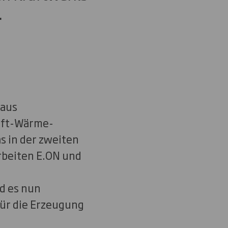
.
 aus
raft-Wärme-
s in der zweiten
arbeiten E.ON und
d es nun
für die Erzeugung