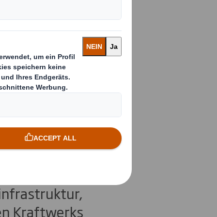
en im Werk
n
en
ten
nfrastruktur,
en Kraftwerks