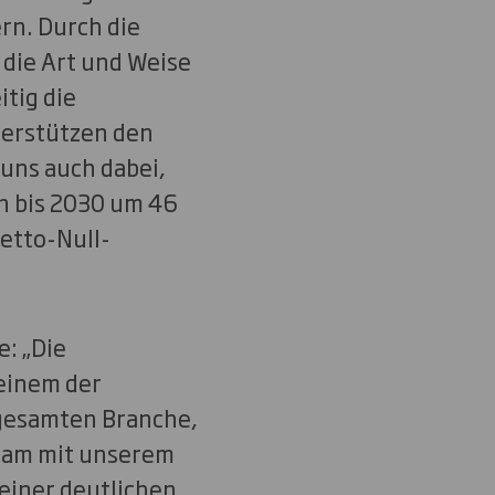
rn. Durch die
 die Art und Weise
tig die
terstützen den
 uns auch dabei,
n bis 2030 um 46
etto-Null-
: „Die
einem der
 gesamten Branche,
nsam mit unserem
einer deutlichen