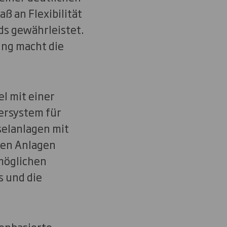
ß an Flexibilität
s gewährleistet.
ung macht die
l mit einer
ersystem für
elanlagen mit
uen Anlagen
rmöglichen
s und die
genbasierte