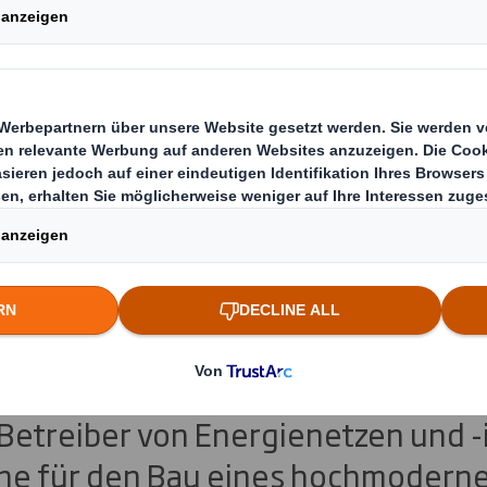
nd E.ON kooperier
burg und reduziere
brauch um 25%
 führende Anbieter von nachhaltig
sungen, und E.ON, einer der größ
etreiber von Energienetzen und -i
äne für den Bau eines hochmodern