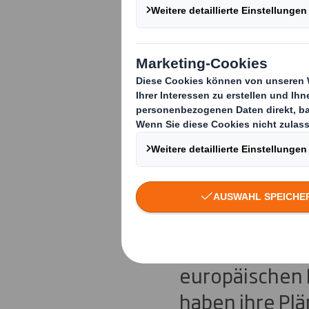
DS Smith u
Aschaffen
Erdgasver
DS Smith, der
Verpackungslö
europäischen B
haben ihre Pl