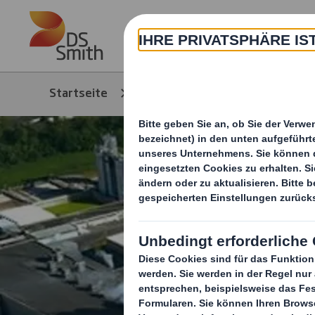
Skip to main content
Über
Startseite
Media
News/Pressem