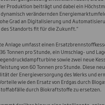
er Produktion beiträgt und dabei ein Höchstma
h dynamisch verändernden Energiemarktumfeld
ohe Grad an Digitalisierung und Automatisier
es Standorts fit für die Zukunft.“
te Anlage umfasst einen Ersatzbrennstoffkesse
36 Tonnen pro Stunde, ein Umschlag- und Lag
Gegendruckdampfturbine sowie zwei neue Kess
leistung von 60 Tonnen pro Stunde. Diese ne
ilität der Energieversorgung des Werks und e
orteile wie den Ersatz von Erdgas durch Bioga
toffabfälle durch Biokraftstoffe zu ersetzen.
 kommt darüber hinaus eine intelligente, anla