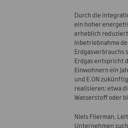
Durch die Integrat
ein hoher energetis
erheblich reduziert
Inbetriebnahme der
Erdgasverbrauchs s
Erdgas entspricht 
Einwohnern ein Jah
und E.ON zukünfti
realisieren: etwa 
Wasserstoff oder b
Niels Flierman, Lei
Unternehmen suche