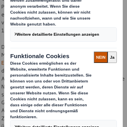
Produktion ein
wachsender Markt
. Allein für die
europäische Seegrasindustrie wird bis 2030 ein Wert
von fast 8 Milliarden Pfund prognostiziert, der etwa
1
115.000 Arbeitsplätze
schafft.
Das
Meeresalgenprojekt
ist Teil unseres mit 100
Millionen Pfund dotierten
Forschungs- und
Entwicklungsprogramms für die Kreislaufwirtschaft
,
das Anfang dieses Jahres angekündigt wurde. Die
Arbeit an Naturfasern umfasst auch andere innovative
Naturmaterialien wie Stroh, Hanf und Baumwolle
sowie ungewöhnlichere Quellen wie die
Gänseblümchenpflanze und landwirtschaftliche
Abfälle wie Kakaoschalen oder Bagasse - die
Zellstofffaser, die bei der Verarbeitung von Zuckerrohr
übrig bleibt.