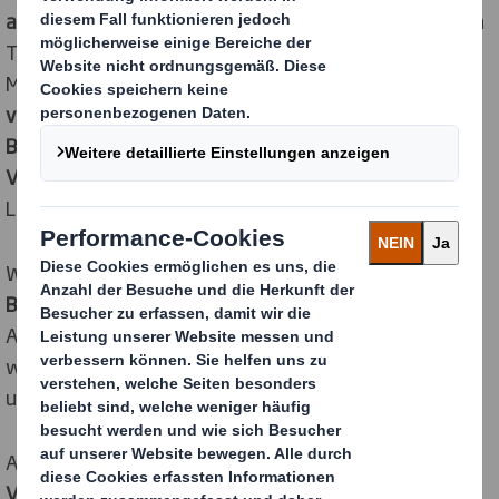
alternative Faserquelle zu Holz
einsetzen. Nach ersten
Tests untersuchen wir auch das Potenzial von
Meeresalgen, eine
wichtige Rolle bei der Abschaffung
von Kunststoffen
zu spielen, indem sie als
Barrierebeschichtung
fungieren, um
erdölbasierte
Verpackungen zu ersetzen
, die zum Schutz vieler
Lebensmittel verwendet werden.
Wir sprechen mit einer Reihe von
Biotechnologieunternehmen
, um die Verwendung von
Algenfasern in einer Reihe von Verpackungsprodukten
wie Kartons, Papierverpackungen und Pappschalen zu
untersuchen.
Angesichts ihrer
vielfältigen
Verwendungsmöglichkeiten
ist die Meeresalge in der