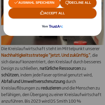
Die Kreislaufwirtschaft steht im Mittelpunkt unserer
Nachhaltigkeitsstrategie "Jetzt. Und zukünftig."
, die
sich darauf konzentriert, den Kreislauf durch besseres
Design zu schließen,
natürliche Ressourcen
zu
schützen
, indem jede Faser optimal genutzt wird,
Abfall und Umweltverschmutzung
durch
Kreislauflösungen zu
reduzieren
und die Menschen zu
befähigen, den Übergang zu einer Kreislaufwirtschaft
anzuführen. Bis 2023 wird DS Smith 100 %