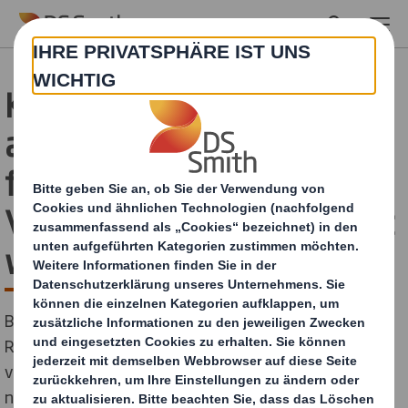
Skip to main content
Könnte Seegras als
alternative Faserquelle
für Papier und
Verpackungen verwendet
werden?
Bei DS Smith erforschen wir, wie Algenfasern als
Rohstoff in Papier- und Verpackungsprodukten
verwendet werden können, da die Nachfrage nach
nachhaltigen Produkten von Kunden und Verbrauchern