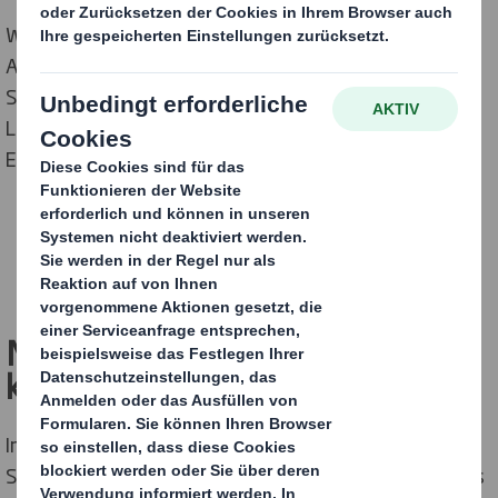
Willkommen in der Welt des Marketings bei DS Smith!
Als Teil unseres Marketings hast Du die Möglichkeit,
Strategien zu entwickeln und maßgeschneiderte
Lösungen anzubieten, die das Geschäft über mehrere
Elemente hinweg beeinflussen.
FINDE HIER DEINEN NEUEN JOB
Nicht abarbeiten, sondern
kreativ sein
!
Im Marketing bei DS Smith übernimmst Du eine
Schlüsselrolle in der Entwicklung und Umsetzung eines