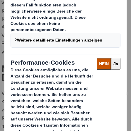
vollständig integrierten jährlichen Marketing- und
Kommunikationsplans mit klaren Zielen. Du führst
Kommunikationskampagnen durch und bist für den
Aufbau von starken Netzwerken in den Bereichen
Vertrieb und Kundenentwicklung sowie für die
Entwicklung von Kampagnen und Kategorien
verantwortlich.
Mehrwehrt und Nebeneffekt
Deines Jobs!
Verpackungen und Displays in Super­märkten siehst Du
künftig mit neuen Augen und Du ertappst Dich dabei,
wie Du stolz murmelst: „Mit meinen
Kommunikationsstrategien gewinnen wir Kunden, die
mit unseren qualitativ hochwertigen Materialien ihre