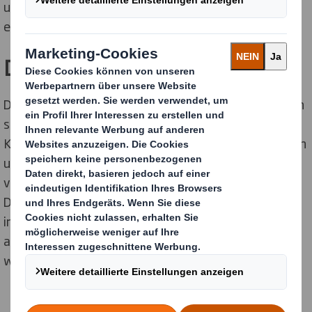
unserer Arbeit, um gemeinsam Spitzenleistungen zu
erzielen.
Dein Profil.
Du hast Erfahrungen im Marketing und Kommunikation
sowie in der Umsetzung von
Kommunikationskampagnen. Du liebst es, zu schreiben
und zu präsentieren und kennst Dich in der Verwaltung
von Agenturen und Budgets aus.
Du arbeitest gerne in einem schnelllebigen Umfeld und
in einer Matrixorganisation. Außerdem bist du
aufgeschlossen, neugierig, wissbegierig, kreativ und
wortgewandt.