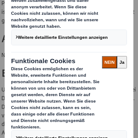
Produkte verpacken oder ausstellen!“ Denn DS Smith
ist weit voran, wenn es um Qualität und Einzigartigkeit
geht.
Aufstiegschancen.
Na klar – bei DS Smith versauerst Du nicht.
Ein Team
.
Unser kleines Marketing- und Kommunikationsteam bei
DS Smith ist engagiert, dynamisch und teamorientiert.
Du arbeitest täglich mit Kolleg*innen aus
verschiedenen Fachbereichen, dem Management und
den Werken zusammen. Die Zusammenarbeit und der
Austausch von Know-How stehen im Mittelpunkt