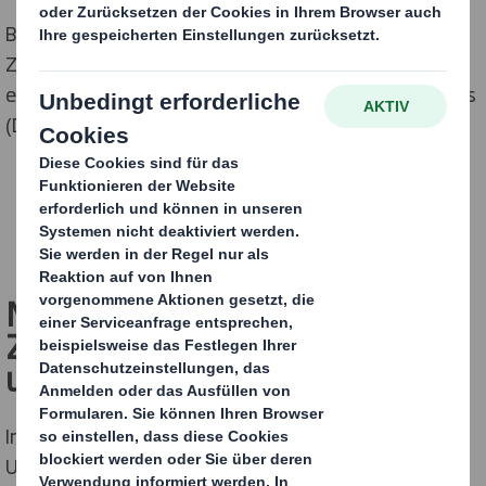
Bist Du versierter Finanzexperte oder soll das Deine
Zukunft sein? Dann werde Teil unseres
energiegeladenen Finance Teams und gestalte mit uns
(D)eine nachhaltige Zukunft.
FINDE HIER DEINEN NEUEN JOB
Nicht abarbeiten, sondern
Zahlen und Finanzen in die Tat
umsetzen
!
In Deiner zentralen Rolle in der
Unternehmenssteuerung bist Du verantwortlich für