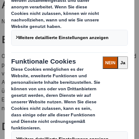
Aufstiegschancen.
Na klar – bei DS Smith versauerst Du nicht.
Ein Team.
Ohne Dich läuft es nicht, denn Du erstellst Berichte und
präsentierst Erkenntnisse, die den Geschäftserfolg
vorantreiben und arbeitest eng mit verschiedenen
Abteilungen zusammen, um Budgets zu planen und zu
überwachen, Kosten zu kontrollieren und
Effizienzsteigerungen zu identifizieren. Dabei bist Du
natürlich nicht allein.
Dein Profil.