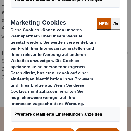
Du hast ein abgeschlossenes BWL- oder
Wirtschaftswissenschaften-Studium. Von Vorteil ist
ein Master im Bereich Corporate Finance, MBA oder ein
ACCA Abschluss in Corporate Finance, und vielleicht
verfügst Du auch schon über Berufserfahrung? Du
bleibst in stressigen Situationen besonnen und
fokussiert und verfügst außerdem über gute englische
Sprachkenntnisse. SAP, insbesondere die Module FI &
CO, sind Dir bekannt und Du hast schon mal was von
CBS- und/oder HFM gehört.