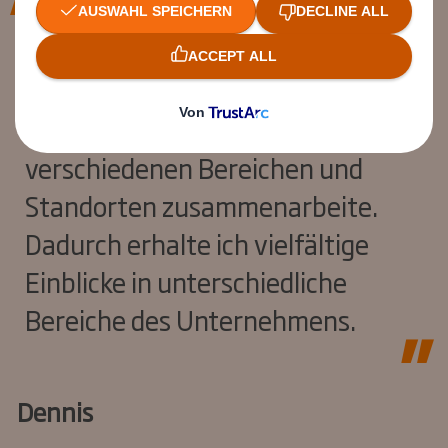
Die Arbeit in meiner Rolle ist
besonders abwechslungsreich, da
ich eng mit Kollegen aus
verschiedenen Bereichen und
Standorten zusammenarbeite.
Dadurch erhalte ich vielfältige
Einblicke in unterschiedliche
Bereiche des Unternehmens.
Dennis