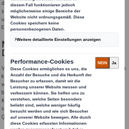
das Controlling, Planning und die Administration, um
sicherzustellen, dass finanzielle Ziele erreicht werden
und eine solide Grundlage für strategische
Entscheidungen geschaffen wird.
Mehrwehrt und Nebeneffekt
Deines Jobs!
Verpackungen und Displays in Super­märkten siehst Du
künftig mit neuen Augen und Du ertappst Dich dabei,
wie Du stolz murmelst: „Das sind anhand meiner
bereitgestellten Zahlen- und Datenbasis an den
Kunden gebrachte Innovationen, die nun im Regal
stehen!“ Denn DS Smith ist weit voran, wenn es um
Qualität und Einzigartigkeit geht.