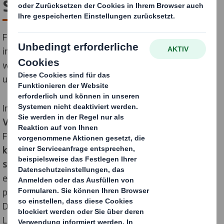
steckt!
Für vielseitig Interessierte mit kaufmännischer und
ingenieurwissenschaftlicher Begabung - Dein
wissenschaftliches Studium mit hohem Praxisbezug
und somit die optimale Basis für Deine Karriere!
Im Studiengang
Internationales Technisches
Vertriebsmanagement
erwirbst Du interdisziplinäre
Fähigkeiten. Dazu gehören
technische
und
kaufmännische
sowie
methodische
,
sprachliche
,
soziale
und
interkulturelle
Kompetenzen
. Du
entwickelst damit die besten Voraussetzungen, um
potenzielle Kunden für unsere Produkte und
Dienstleistungen zu gewinnen und von der
Leistungsfähigkeit unseres Unternehmens zu