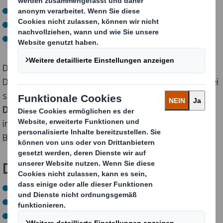
Materialwirtschaft
Qualitätsmanagement
Produktionsplanung und -steuerung
Du selbst bist maßgeblich daran beteiligt, wie schnell
Du eigenverantwortlich Aufgaben übernehmen und bei
spannenden Projekten mitarbeitest.
Zeige uns, was in
Dir steckt!
Gerne unterstützen wir Dich dabei,
interessante Themen für Deine Projekt- und
Bachelorarbeit zu finden.
Dein Profil für den Studiengang:
Abitur oder Fachhochschulreife
Gute Leistungen in Mathematik, Physik und Englisch
Technisches Verständnis und Fähigkeit Probleme zu