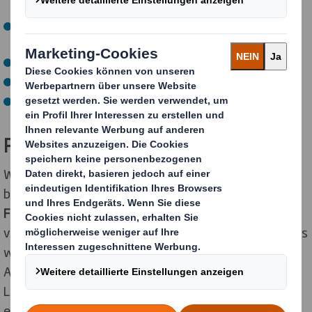
erkennen und zu lösen
Interesse an technischen und wirtschaftlichen
Zusammenhängen
Kommunikationsfähigkeit und sicheres Auftreten
verantwortungsbewusste Arbeitsweise
Teamfähigkeit
Packende Perspektiven
Wir haben das Ziel, Dir während Deines Studiums ein
breites
Grundlagenwissen
sowie
spezifische
Fachkenntnisse
in dem für Dich relevanten Bereich zu
vermitteln. Gleichzeitig möchten wir Dir beweisen, dass
wir ein attraktiver Arbeitgeber sind, denn nach
Abschluss Deines Studiums wollen wir Dich bei guter
Leistung in einer verantwortungsvollen Position
einstellen.