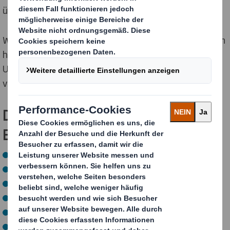
überzeugen.
Während Deiner
Praxiseinsätze
an unseren Standorten
hast Du die Chance, verschiedene
Unternehmensbereiche kennenzulernen und dort
vielseitige Aufgaben zu übernehmen.
Deine möglichen Aufgaben- und
Einsatzgebiete sind unter anderem:
Einkauf
Verkauf
Controlling
Marketing
Logistik
Technischer Vertrieb