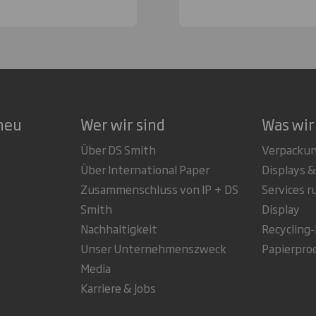
neu
Wer wir sind
Was wir
Über DS Smith
Verpacku
Über International Paper
Displays &
Zusammenschluss von IP + DS
Services 
Smith
Display
Nachhaltigkeit
Recycling
Unser Unternehmenszweck
Papierpro
Media
Karriere & Jobs