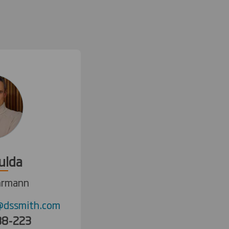
ulda
hrmann
@dssmith.com
88-223