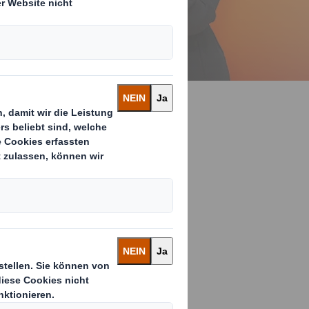
Kontext
 hohem
e Karriere!