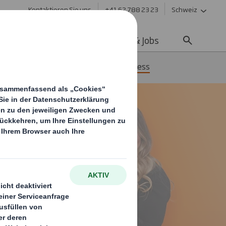
Kontaktieren Sie uns
+41 62 788 23 23
Schweiz
ltigkeit
Media
Karriere & Jobs
Bachelor International Business