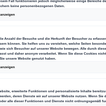
was in Dir steckt
nte, die gerne im internationalen 
in wissenschaftliches Studium mit
d somit die optimale Basis für Dein