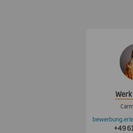
Werk 
Car
bewerbung.erl
+49 6