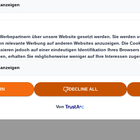
iengang
International Business
ist ein vollstä
liches Kernstudium,
ergänzt um die
Besonderh
schäfts
, wie z. B. rechtliche Grundlagen oder s
axiseinsätze
an unseren Standorten hast Du di
rnehmensbereiche kennenzulernen und dort vi
nehmen.
 Aufgaben- und Einsatzgebiete sind un