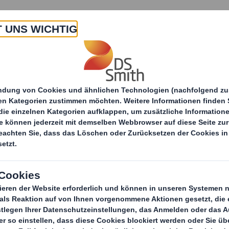
 Uns
Produkte & Service
Branchen
Nachha
bei DS Smith
Ausbildung
Duales Studium