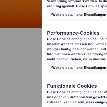
Zeige uns, 
Für Sprachtale
arbeiten - De
Praxisbezug un