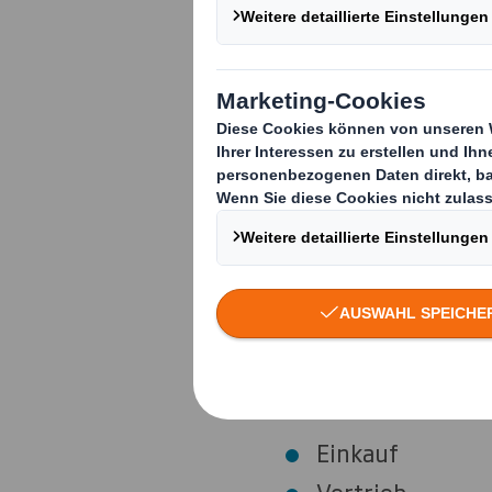
Der
bilinguale
Stud
betriebswirtschaft
internationalen Ge
Marketingansätze.
Während Deiner
Pr
verschiedene Unte
Aufgaben zu über
Deine möglichen
Einkauf
Vertrieb