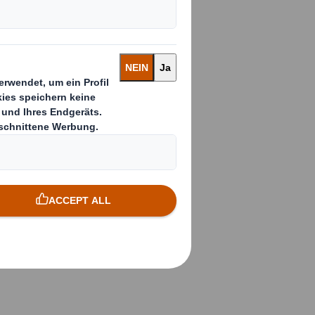
ndiges
eiten des
pezifische
e Chance,
elseitige
ter anderem: