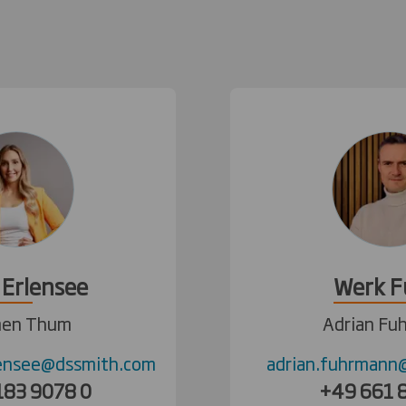
Erlensee
Werk F
men Thum
Adrian Fu
ensee@dssmith.com
adrian.fuhrmann
183 9078 0
+49 661 