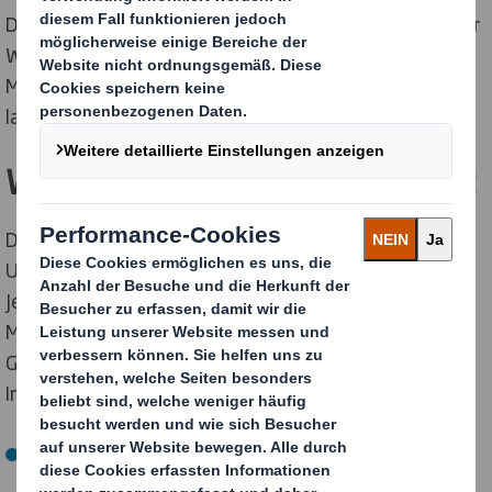
Dies wird beide Unternehmen in die Lage versetzen, ihr
Wachstum weiter zu beschleunigen, ihre jeweilige
Marktausrichtung zu schärfen und unsere Kunden
langfristig noch besser zu bedienen.
Was sich ändert – und was nicht
Durch die Aufspaltung entstehen zwei führende
Unternehmen für nachhaltige Verpackungslösungen.
Jedes wird über ein eigenes, klar fokussiertes
Managementteam, ein eigenständiges
Geschäftsmodell sowie eine eigene
Investitionsstrategie verfügen.
Europa, Naher Osten & Afrika (EMEA)
Im Zuge der Trennung werden sämtliche bisherigen