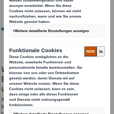
Geschäftsaktivitäten von DS Smith und International
Paper in der EMEA-Region in einem neuen,
börsennotierten Unternehmen unter dem Namen DS
Smith zusammengefasst.
Nordamerika
Das Unternehmen wird in Nordamerika weiterhin als
International Paper tätig sein und sowohl IP als auch
das kürzlich übernommene DS Smith-Geschäft
umfassen.
Wichtig ist: Für unsere Kunden in der
EMEA-Region ändert sich nichts an
unserer Zusammenarbeit.
Wir werden weiterhin ein breites Spektrum an
Branchen mit nachhaltigen Verpackungslösungen
bedienen - entwickelt, um Produkte zu schützen,