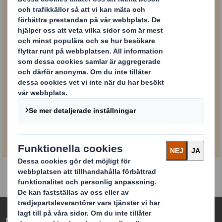
Powered by
PDF
Din rapport väntar här!
3,5 MB
Redefining Packaging for a Changing World