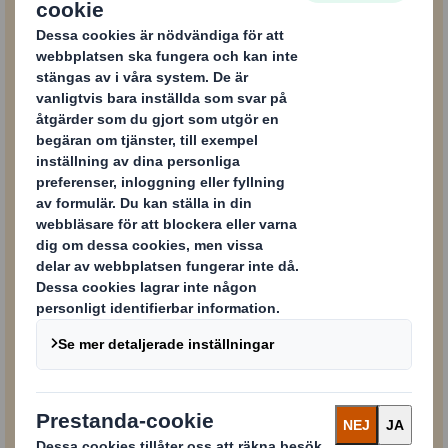
Här får du reda på hur du kan se till att din e-
handelsförpackning stämmer överens med
dina kunders förväntningar. Lär dig mer om
konsumenternas behov och säkerställ att du
erbjuder en positiv varumärkesupplevelse.
Innehåll blockerat
För att kunna se detta innehåll måste du godkänna ”prestanda”-kakor