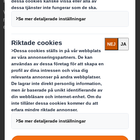
Vi differentierar oss genom att se
möjligheten för förpackningar att spela
en viktig roll i vår omvärld.
Vilka är vi?
Om DS Smith
Om International Paper
Om IP & DS Smiths sammanslagning
Hållbarhet
Media
Karriär