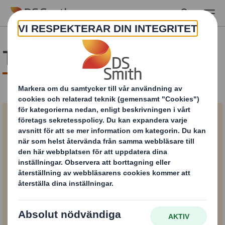
Skip to main content
Tack och välkommen!
En rapport om hur
dina lådor hjälper eller
stjälper ditt
varumärke.