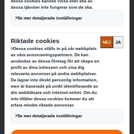
Vilka är vi?
Om DS Smith
Om International Paper
Om IP & DS Smiths sammanslagning
Hållbarhet
Media
Karriär
Vad gör vi?
Packaging