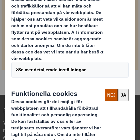
PDF
Klicka här för att ladda
8,7
ner
MB
Redefining Packaging for a Changing World
Vi differentierar oss genom att se
möjligheten för förpackningar att spela
en viktig roll i vår omvärld.