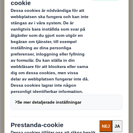
kan du läsa om effektiva förpackningar i ett
hållbart kretslopp.
Innehåll blockerat
För att kunna se detta innehåll måste du godkänna ”prestanda”-kakor
Powered by