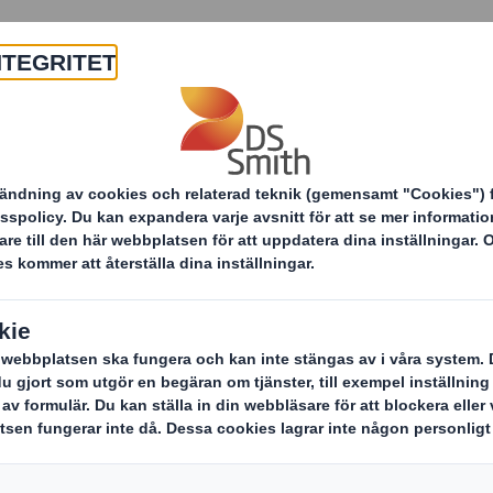
Om oss
Produkter & tjänster
r
Miljövinst på köpet!