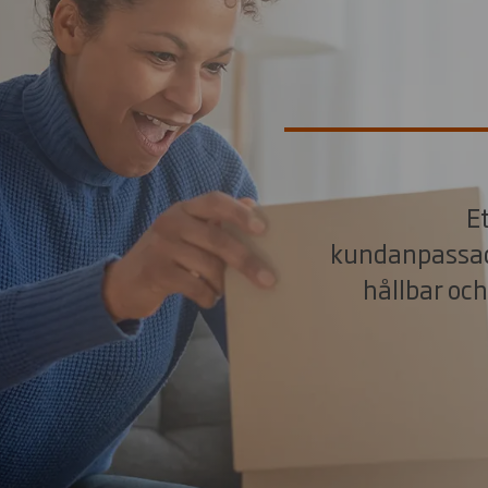
E
kundanpassade
hållbar och