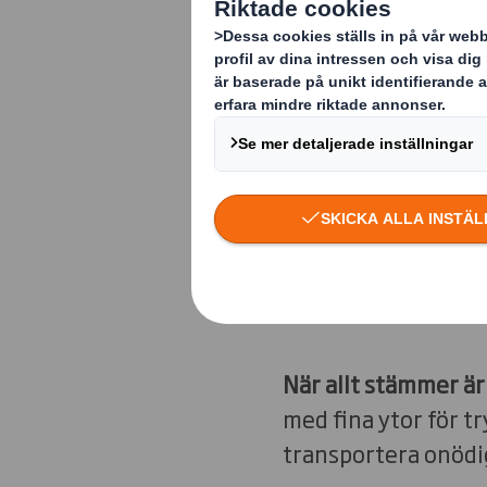
Miljövinst 
När allt stämm
När allt stämmer ä
med fina ytor för tr
transportera onödig