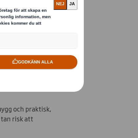
ingslösningen.
nygg och praktisk,
tan risk att