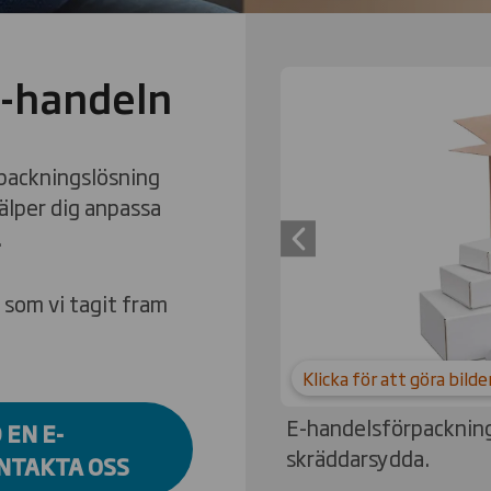
e-handeln
Carousel. Use previous
rpackningslösning
jälper dig anpassa
.
Previous slide
 som vi tagit fram
Klicka för att göra bild
E-handelsförpackningar
 EN E-
skräddarsydda.
NTAKTA OSS