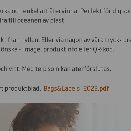
erka och enkel att återvinna. Perfekt för dig som
dra till oceanen av plast.
t från hyllan. Eller via någon av våra tryck- pr
 önska – image, produktinfo eller QR-kod.
och vitt. Med tejp som kan återförslutas.
rt produktblad.
Bags&Labels_2023.pdf