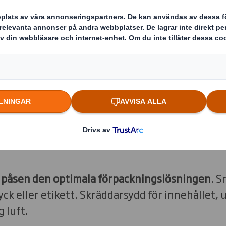
på köpet!
er är påsen den optimala förpackn
r påsen den optimala förpackningslösningen
. S
yck eller etikett. Skräddarsydd för innehållet, u
 luft.