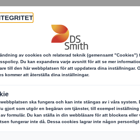
Om oss
Produkter & tjänster
r
Vi bygger nytt ...