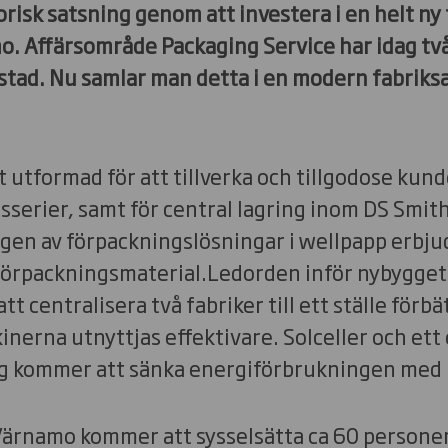
risk satsning genom att investera i en helt ny
. Affärsområde Packaging Service har idag två 
tad. Nu samlar man detta i en modern fabriks
lt utformad för att tillverka och tillgodose kun
gsserier, samt för central lagring inom DS Smit
gen av förpackningslösningar i wellpapp erbju
förpackningsmaterial.Ledorden inför nybygget ä
t centralisera två fabriker till ett ställe förbä
nerna utnyttjas effektivare. Solceller och ett
 kommer att sänka energiförbrukningen med 
 Värnamo kommer att sysselsätta ca 60 persone