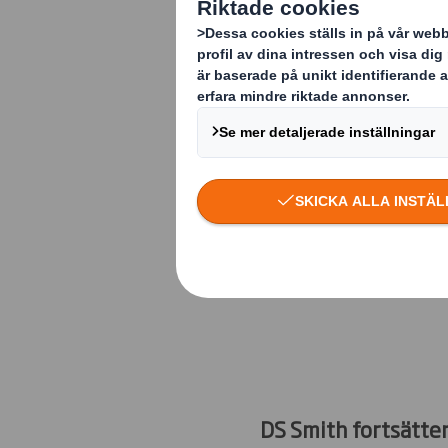
Vi bygger 
DS Smith forts
och genomför 
investera i en
DS Smith fortsätte