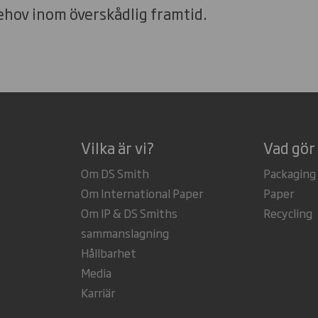
hov inom överskådlig framtid.
Vilka är vi?
Vad gör 
Om DS Smith
Packaging
Om International Paper
Paper
Om IP & DS Smiths
Recycling
sammanslagning
Hållbarhet
Media
Karriär