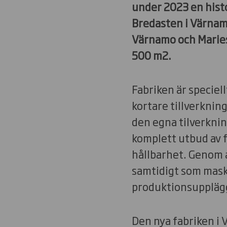
under 2023 en histo
Bredasten i Värnamo
Värnamo och Maries
500 m2.
Fabriken är speciel
kortare tillverknin
den egna tilverknin
komplett utbud av 
hållbarhet. Genom at
samtidigt som maski
produktionsupplägg
Den nya fabriken i