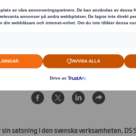
ny fabrik i Värnamo
ätter sin satsning i den svenska 
under 2023 en historisk satsning 
 helt ny fabrik på området Bredaste
r sin satsning i den svenska verksamheten. DS