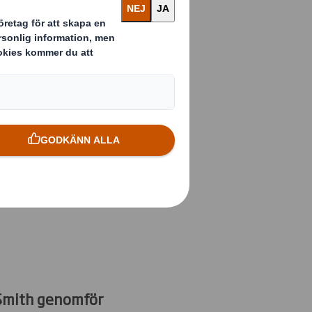
verksamheten
genom att
n i Värnamo.
 Smith genomför