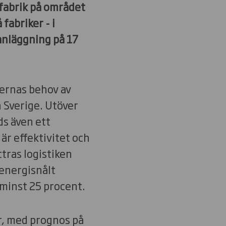
 fabrik på området
fabriker - i
anläggning på 17
dernas behov av
h Sverige. Utöver
ds även ett
r effektivitet och
ttras logistiken
 energisnålt
minst 25 procent.
r, med prognos på