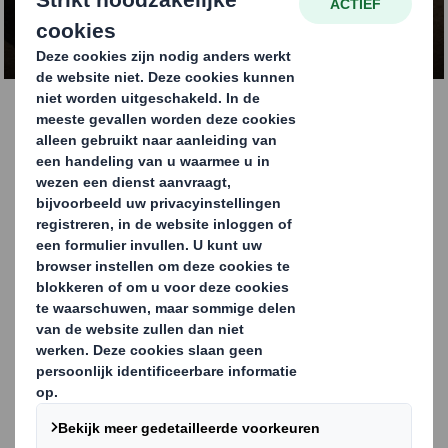
Verpakkingsversie
Thuiswinkel
Duurzaamheid Monitor
- Verpakkingsversie
De e-commerce sector kent hele specifieke uitdagingen
wanneer het aankomt op verpakken, verzenden en
duurzaamheid.
De houding van de consument heeft een
direct impact op de conversie en komende
wetswijzigingen
zullen webshops voor nieuwe