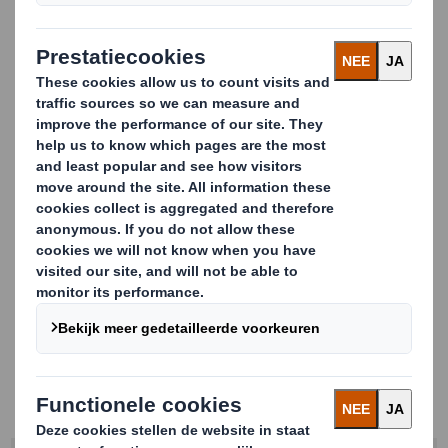
uitdagingen stellen.
Deze verpakkingsspecial is een extra verdieping op
de
Duurzaamheid Monitor
, geeft praktische tips en
wordt mede mogelijk gemaakt door
Thuiswinkel.org
en
Amazon.
Download hem nu en ontdek:
De houding van de online shopper ten opzichte
van duurzaamheid
De consumentenvoorkeuren rondom
verpakkingen en recycling
Welke acties de consument van webshops
verwacht
Hoe u hier op in kunt spelen met verpakkingen
Wilt u meer weten over e-commerce verpakkingen en
innovaties?
Neem contact op
en ontdek de mogelijkheden.