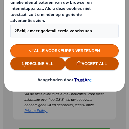
Bedrijfsnaam
Land
Ja, ik ga akkoord dat
DS Smith
contact met mij
opneemt of informatie stuurt over producten en
diensten.
Ik kan mijn toestemming voor
marketingcommunicatie op elk moment intrekken
via de afmeldlink in de e-mail berichten.
Voor meer
informatie over hoe DS Smith uw gegevens
beheert, gebruikt en beschermt, leest u onze
Privacy Policy
.