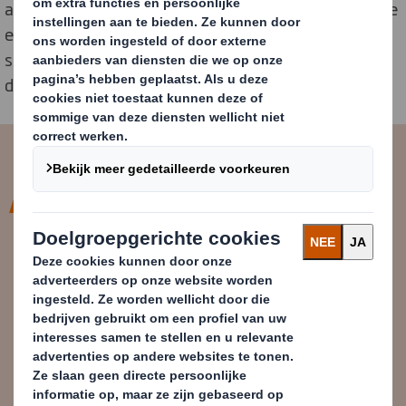
ambitie om voorop te lopen in hergebruik, wereldklasse
efficiëntie in verpakkingen na te streven en een
sleutelrol te spelen in de noodzakelijke overgang naar
de circulaire economie.
DS Smith heeft bewezen een zeer
betrouwbare partner voor Zalando
te zijn met een grote
innovatiekracht. Zowel vanuit
commercieel oogpunt als technisch