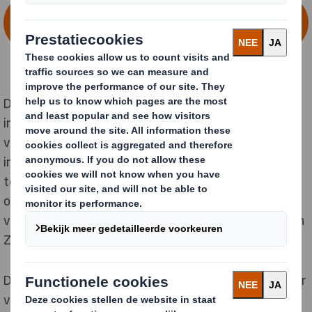
NEEM CONTACT OP OVER
VERPAKKINGEN
DS Smith heeft speciaal voor Zalando een vijfjarig
innovatieroutekaart ontworpen voor
verpakkingsoplossingen, via nauwe samenwerking op
innovatiedagen,
PackRight Workshops
en
testworkshops. Doel van de routekaart is het
optimaliseren van verpakkingen en het verminderen
van verpakkingsafval dat uiteindelijk bij de klanten van
Zalando arriveert.
Door te partneren via een nieuwe, gezamenlijke manier
van werken, hebben DS Smith en Zalando een sterke