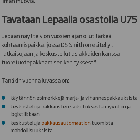
ilman muovia.
Tavataan Lepaalla osastolla U75
Lepaan näyttely on vuosien ajan ollut tärkeä
kohtaamispaikka, jossa DS Smith on esitellyt
ratkaisujaan ja keskustellut asiakkaiden kanssa
tuoretuotepakkaamisen kehityksestä.
Tänäkin vuonna luvassa on:
käytännön esimerkkejä marja- ja vihannespakkauksista
keskusteluja pakkausten vaikutuksesta myyntiin ja
logistiikkaan
keskusteluja
pakkausautomaation
tuomista
mahdollisuuksista