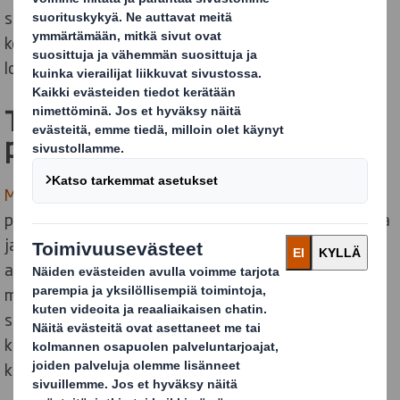
suunniteltuihin aaltopahvipakkauksiin, jotka on
kehitetty suojaamaan tuotteita, tehostamaan
logistiikkaa ja tukemaan kiertotaloutta.
Tuoretuotteet turvallisesti
pellolta kauppaan
Marjojen, vihannesten ja muiden tuoretuotteiden
pakkaamisessa on tärkeää, että tuote säilyy tuoreena
ja ehjänä koko toimitusketjun ajan. DS Smithin
aaltopahvipakkaukset, kuten vihanneslaatikot ja
marjalaatikot, on suunniteltu juuri tätä varten: ne
suojaavat tuotteita kuljetuksen aikana, helpottavat
käsittelyä ja varmistavat, että tuotteet päätyvät
kuluttajalle parhaassa mahdollisessa kunnossa.