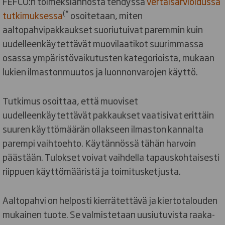
FEFCO:n toimeksiannosta tehdyssä
vertaisarvioidussa
(*
tutkimuksessa
osoitetaan, miten
aaltopahvipakkaukset suoriutuivat paremmin kuin
uudelleenkäytettävät muovilaatikot suurimmassa
osassa ympäristövaikutusten kategorioista, mukaan
lukien ilmastonmuutos ja luonnonvarojen käyttö.
Tutkimus osoittaa, että muoviset
uudelleenkäytettävät pakkaukset vaatisivat erittäin
suuren käyttömäärän ollakseen ilmaston kannalta
parempi vaihtoehto. Käytännössä tähän harvoin
päästään. Tulokset voivat vaihdella tapauskohtaisesti
riippuen käyttömääristä ja toimitusketjusta.
Aaltopahvi on helposti kierrätettävä ja kiertotalouden
mukainen tuote. Se valmistetaan uusiutuvista raaka-