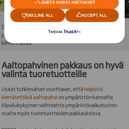
DS Smithin osastolla U75 on pakkausten ja
pakkausautomaation lisäksi luvassa muutakin
kiinnostavaa!
Aaltopahvinen pakkaus on hyvä
valinta tuoretuotteille
Useat tutkimukset osoittavat, että
helposti
kierrätettävä aaltopahvi
on ympäristön kannalta
kilpailukykyinen vaihtoehto ympäristövaikutusten
osalta myös tuoretuotteiden pakkauksissa.