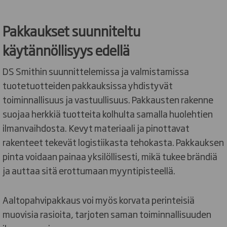
Pakkaukset suunniteltu
käytännöllisyys edellä
DS Smithin suunnittelemissa ja valmistamissa
tuotetuotteiden pakkauksissa yhdistyvät
toiminnallisuus ja vastuullisuus. Pakkausten rakenne
suojaa herkkiä tuotteita kolhulta samalla huolehtien
ilmanvaihdosta. Kevyt materiaali ja pinottavat
rakenteet tekevät logistiikasta tehokasta. Pakkauksen
pinta voidaan painaa yksilöllisesti, mikä tukee brändiä
ja auttaa sitä erottumaan myyntipisteellä.
Aaltopahvipakkaus voi myös korvata perinteisiä
muovisia rasioita, tarjoten saman toiminnallisuuden