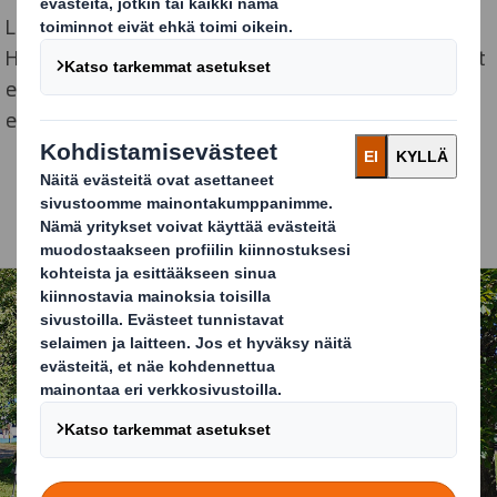
Lisäksi pakkauksilla on
merkittävä rooli myynnissä
.
Hyvin suunniteltu ja valmistettu pakkaus tuo tuotteet
esille kaupassa houkuttelevasti ja auttaa niitä
erottumaan edukseen.