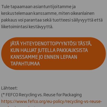
Tule tapaamaan asiantuntijoitamme ja
keskustelemaan kanssamme, miten oikeanlainen
pakkaus voi parantaa sekä tuotteesi säilyvyyttä että
liiketoimintasi kestävyyttä.
JÄTÄ YHTEYDENOTTOPYYNTÖSI TÄSTÄ,
KUN HALUAT JUTELLA PAKKAUKSISTA
KANSSAMME JO ENNEN LEPAAN
TAPAHTUMAA
Lähteet:
(* FEFCO Recycling vs. Reuse for Packaging
https://www.fefco.org/eu-policy/recycling-vs-reuse-