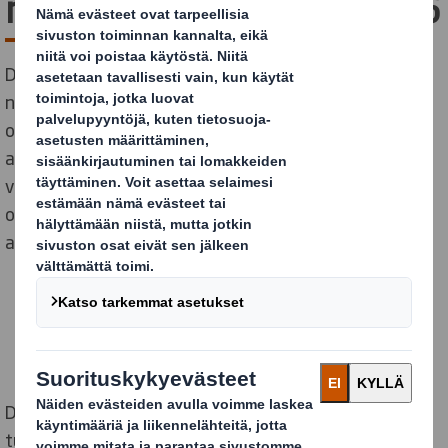
näyttelyssä 13.-15.8.2026
DS Smith osallistuu jälleen Lepaan puutarha-alan
näyttelyyn Hattulassa 13.-15. elokuuta 2026. Lepaa
on merkittävä kotimainen puutarha- ja viheralan
ammattitapahtuma, jossa kohtaavat alan toimijat,
viljelijät, kaupan edustajat ja yhteistyökumppanit. Se
on paikka, jossa tutustutaan uutuuksiin ja vaihdetaan
ajatuksia ajankohtaisista teemoista.
DS Smithin osastolla näyttelyvieras pääsee
tutustumaan erityisesti tuoretuotteille