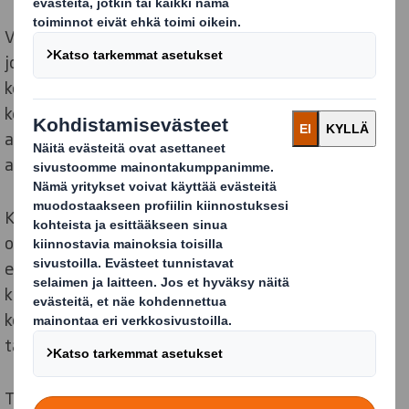
Vastuullisuusraporttimme kertoo laajasti siitä työstä,
jota teemme kestävän kehityksen nimissä koko
konsernissamme. Olemme jakaneet kestävän
kehityksen stragiamme, Now and Next, neljän eri osa-
alueen alle ja peilaamme saavutuksiamme osa-
alueiden tavoitteisiimme.
Kerromme raportissamme esimerkiksi siitä, miten
olemme ylpeitä edistäessämme kiertotaloutta
esimerkiksi korvaamalla markkinoilla muovituotteita
kierrätettävillä aaltopahvipakkauksilla. Olemme
korvanneet jo yli miljardikappaletta ja saavuttaneet
tavoitteemme yli vuoden etuajassa.
Teemme työtä myös esimerkiksi hiilidioksin