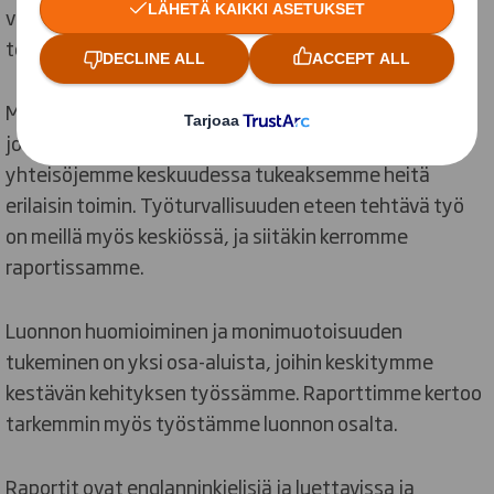
vähentämiseksi ja olemmekin iloisia, että työ edistyy
tehtyjen ja tehtävien toimenpiteiden tukemana.
Meille on tärkeää toimia osana niitä yhteisöjämme,
joissa me toimimme. Siksi teemme työtä
yhteisöjemme keskuudessa tukeaksemme heitä
erilaisin toimin. Työturvallisuuden eteen tehtävä työ
on meillä myös keskiössä, ja siitäkin kerromme
raportissamme.
Luonnon huomioiminen ja monimuotoisuuden
tukeminen on yksi osa-aluista, joihin keskitymme
kestävän kehityksen työssämme. Raporttimme kertoo
tarkemmin myös työstämme luonnon osalta.
Raportit ovat englanninkielisiä ja luettavissa ja