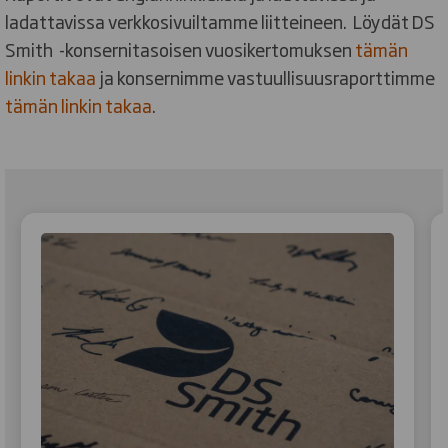
ladattavissa verkkosivuiltamme liitteineen. Löydät DS
Smith -konsernitasoisen vuosikertomuksen
tämän
linkin takaa
ja konsernimme vastuullisuusraporttimme
tämän linkin takaa
.