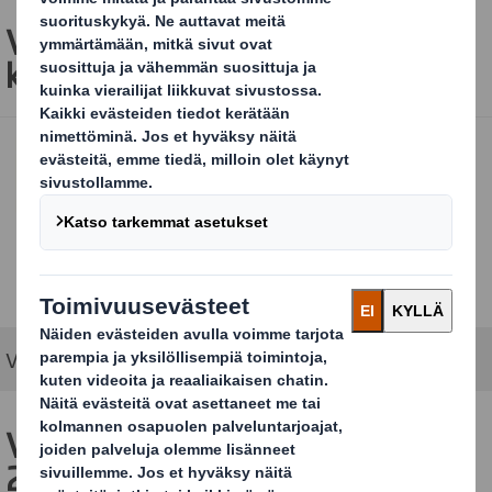
Vuosikertomuksemme
keskeiset luvut 2023-2024
Vuosikertomuksemme pääluvut tiivistetysti kuvana.
Vastuullisuusraporttimme
2023-2024