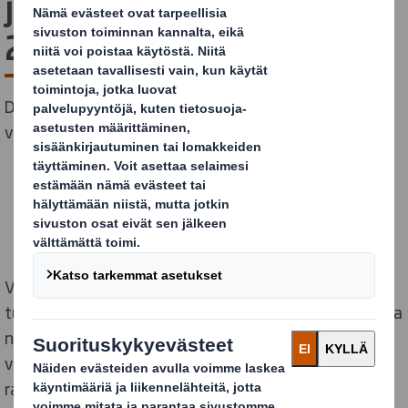
ja vastuullisuusraportti
2024 saatavilla
DS Smith on julkaissut tilivuoden 2023-2024
vuosikertomuksensa ja vastuullisuusraporttinsa.
Vuosikertomuksemme käy läpi toimintaamme
tuontannolliselta, liiketoiminnalliselta ja taloudelliselta
näkökulmalta, sekä peilaa tuloksiamme stragiaamme
vasten. Löydät tilikauden 2023-2024 keskeiset luvut
raportistamme, sekä alla olevasta kuvasta.