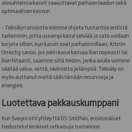
olosuhteissa kasvit saavuttavat parhaan laadun sekä
optimaalisen kasvun.
– Tekoälyn ansiosta voimme ohjata tuotantoa entistä
tarkemmin, jotta useampi kasvi selviää ja sato voidaan
korjata silloin, kun kasvit ovat parhaimmillaan, Kristin
Orrestig sanoo. Jos jokin kasvi kasvaa liian nopeasti tai
liian hitaasti, saamme siitä tiedon, jonka avulla voimme
säätää valoa, vettä, ravinteita ja lämpöä. Tekoäly on
myös auttanut meitä säästämään resursseja ja
energiaa.
Luotettava pakkauskumppani
Kun Svegro otti yhteyttä DS Smithiin, ensimmäiset
tiedustelut koskivat ratkaisuja tuotannon