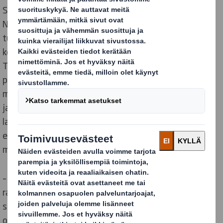
Svegro syntyi vuonna 1960, kun Ingegerd ja Thore
Norman päättivät panostaa vihannesten
tukkukauppaan. Ajan mittaan yrittäjät ottivat
kokonaan haltuunsa Ingegerdin vanhempien
Tukholman ulkopuolella Färingsössä sijaitsevan kodin
perinteisine viljelysmaineen. Siellä he kylvivät muun
muassa ensimmäiset tillin ja ruohosipulin siemenensä
ja kasvattivat lisäksi myös raparperia. Liiketoiminta
laajeni, ja vuonna 1983 pariskunta rakensi
ensimmäisen kasvihuoneensa, jonka tavoitteena oli
myydä ruotsalaista salaattia ympäri vuoden.
– Ingegerd ja Thore olivat edelläkävijöitä, jotka
rakastivat viljelykasveja ja haistelivat uusia tuulia,
sanoo Svegron toimitusjohtaja Kristin Orrestig. Tämä
ohjaa edelleenkin toimintaamme, ja nykyään