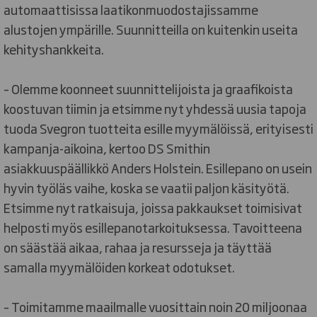
automaattisissa laatikonmuodostajissamme
alustojen ympärille. Suunnitteilla on kuitenkin useita
kehityshankkeita.
– Olemme koonneet suunnittelijoista ja graafikoista
koostuvan tiimin ja etsimme nyt yhdessä uusia tapoja
tuoda Svegron tuotteita esille myymälöissä, erityisesti
kampanja-aikoina, kertoo DS Smithin
asiakkuuspäällikkö Anders Holstein. Esillepano on usein
hyvin työläs vaihe, koska se vaatii paljon käsityötä.
Etsimme nyt ratkaisuja, joissa pakkaukset toimisivat
helposti myös esillepanotarkoituksessa. Tavoitteena
on säästää aikaa, rahaa ja resursseja ja täyttää
samalla myymälöiden korkeat odotukset.
– Toimitamme maailmalle vuosittain noin 20 miljoonaa