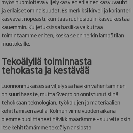
myös huomioitava viljelykasvien erilainen kasvuvauhti
ja erilaiset ominaisuudet. Esimerkiksi kirveli ja korianteri
kasvavat nopeasti, kun taas ruohosipulin kasvu kestää
kauemmin. Kuljetuksissa basilika vaikuttaa
toimintaamme eniten, koska se on herkin lämpötilan
muutoksille.
Tekoälyllä toiminnasta
tehokasta ja kestävää
Luonnonmukaisessa viljelyssä hävikin vähentäminen
on suuri haaste, mutta Svegro on onnistunut siinä
tehokkaan teknologian, työkalujen ja materiaalien
kehittämisen avulla. Kolmen viime vuoden aikana
olemme puolittaneet hävikkimäärämme – suurelta osin
itse kehittämämme tekoälyn ansiosta.