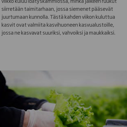
viikko kuluu idätyskammiossa, minkä jälkeen ruukut
siirretään taimitarhaan, jossa siemenet pääsevät
juurtumaan kunnolla. Tästä kahden viikon kuluttua
kasvit ovat valmiita kasvihuoneen kasvualustoille,
jossa ne kasvavat suuriksi, vahvoiksi ja maukkaiksi.