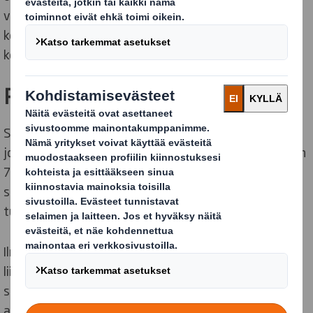
vahvuutenamme on yhdistää viljelemisen ilo ja vahva
keskittyminen liiketoimintaan, kannattavuuteen ja
kehitykseen aina siemenistä pakkauksiin asti.
Resursseja säästävä toimija
Svegro on nykyään Ruotsin suurin kasvihuoneviljelijä,
jolla on 55 000 lasitettua neliömetriä viljelyalaa ja noin
70 työntekijää sesongista riippuen. Yritys toimittaa
salaatteja ja yrttejä koko Ruotsiin sekä omalla
tuotemerkillään että suurille ketjuille.
Ilmasto- ja kestävyystyö on juurtunut syvälle
liiketoimintaan, ja alusta lähtien Svegro on pyrkinyt
säästämään resursseja, kuten vettä, energiaa, raaka-
aineita ja pakkauksia.