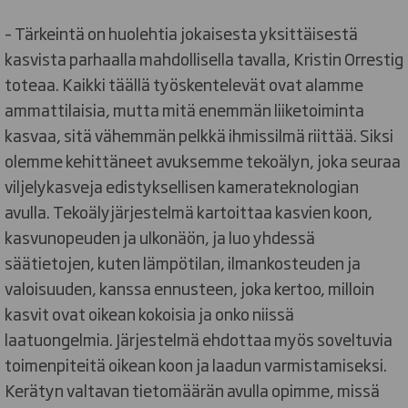
– Tärkeintä on huolehtia jokaisesta yksittäisestä
kasvista parhaalla mahdollisella tavalla, Kristin Orrestig
toteaa. Kaikki täällä työskentelevät ovat alamme
ammattilaisia, mutta mitä enemmän liiketoiminta
kasvaa, sitä vähemmän pelkkä ihmissilmä riittää. Siksi
olemme kehittäneet avuksemme tekoälyn, joka seuraa
viljelykasveja edistyksellisen kamerateknologian
avulla. Tekoälyjärjestelmä kartoittaa kasvien koon,
kasvunopeuden ja ulkonäön, ja luo yhdessä
säätietojen, kuten lämpötilan, ilmankosteuden ja
valoisuuden, kanssa ennusteen, joka kertoo, milloin
kasvit ovat oikean kokoisia ja onko niissä
laatuongelmia. Järjestelmä ehdottaa myös soveltuvia
toimenpiteitä oikean koon ja laadun varmistamiseksi.
Kerätyn valtavan tietomäärän avulla opimme, missä