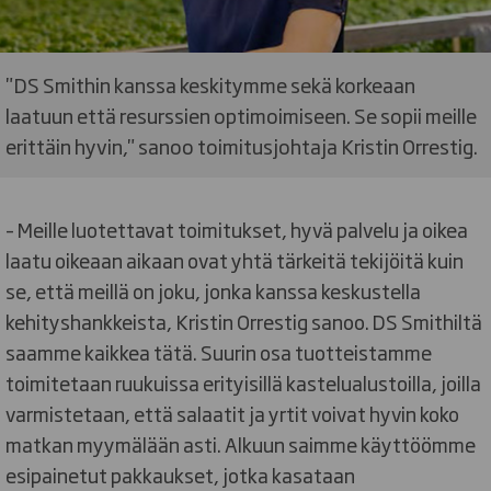
"DS Smithin kanssa keskitymme sekä korkeaan
laatuun että resurssien optimoimiseen. Se sopii meille
erittäin hyvin," sanoo toimitusjohtaja Kristin Orrestig.
– Meille luotettavat toimitukset, hyvä palvelu ja oikea
laatu oikeaan aikaan ovat yhtä tärkeitä tekijöitä kuin
se, että meillä on joku, jonka kanssa keskustella
kehityshankkeista, Kristin Orrestig sanoo. DS Smithiltä
saamme kaikkea tätä. Suurin osa tuotteistamme
toimitetaan ruukuissa erityisillä kastelualustoilla, joilla
varmistetaan, että salaatit ja yrtit voivat hyvin koko
matkan myymälään asti. Alkuun saimme käyttöömme
esipainetut pakkaukset, jotka kasataan