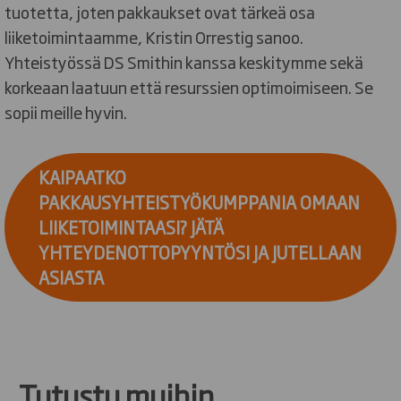
tuotetta, joten pakkaukset ovat tärkeä osa
liiketoimintaamme, Kristin Orrestig sanoo.
Yhteistyössä DS Smithin kanssa keskitymme sekä
korkeaan laatuun että resurssien optimoimiseen. Se
sopii meille hyvin.
KAIPAATKO
PAKKAUSYHTEISTYÖKUMPPANIA OMAAN
LIIKETOIMINTAASI? JÄTÄ
YHTEYDENOTTOPYYNTÖSI JA JUTELLAAN
ASIASTA
Tutustu muihin