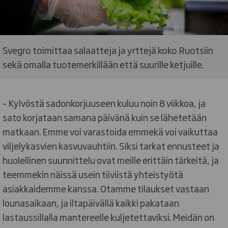
Svegro toimittaa salaatteja ja yrttejä koko Ruotsiin
sekä omalla tuotemerkillään että suurille ketjuille.
– Kylvöstä sadonkorjuuseen kuluu noin 8 viikkoa, ja
sato korjataan samana päivänä kuin se lähetetään
matkaan. Emme voi varastoida emmekä voi vaikuttaa
viljelykasvien kasvuvauhtiin. Siksi tarkat ennusteet ja
huolellinen suunnittelu ovat meille erittäin tärkeitä, ja
teemmekin näissä usein tiiviistä yhteistyötä
asiakkaidemme kanssa. Otamme tilaukset vastaan
lounasaikaan, ja iltapäivällä kaikki pakataan
lastaussillalla mantereelle kuljetettaviksi. Meidän on