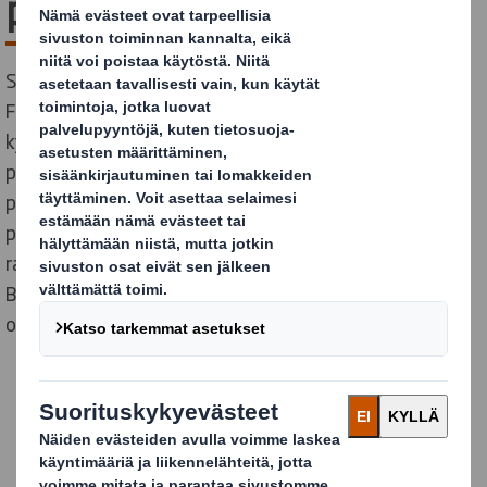
pakkauskumppaniinsa
Svegron majesteettisessa kasvihuoneessa Ruotsin
Färingsössä kasvaa luomusalaatteja ja -yrttejä
kymmenissä tuhansissa pienissä ruukuissa. Ne
poimitaan, pakataan ja toimitetaan kauppoihin eri
puolille maata juuri sinä päivänä, jolloin ne ovat
parhaimmillaan. Tällainen saavutus edellyttää sekä
rakkautta kaikkeen hyvään että innovaatiokykyä.
Basilika määrää kyllä, mutta todellisuudessa tekoäly
ohjaa toimintaa.