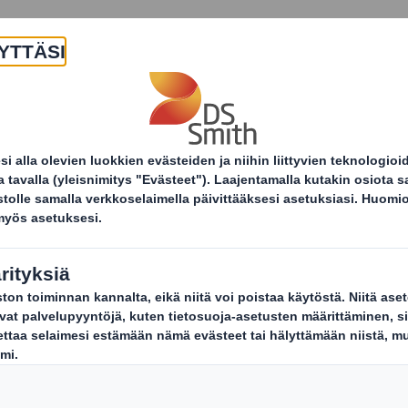
Yritys
Tuotteet ja palvelut
Kestä
Uutiset ja tiedotteet
Vastuullisuus on osa Eckes-