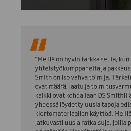
”Meillä on hyvin tarkka seula, ku
yhteistyökumppaneita ja pakkaus
Smith on iso vahva toimija. Tärke
ovat määrä, laatu ja toimitusvarm
kaikki ovat kohdallaan DS Smithill
yhdessä löydetty uusia tapoja edi
kiertomateriaalien käyttöä. Meill
jatkuvasti uusia ratkaisuja, joilla 