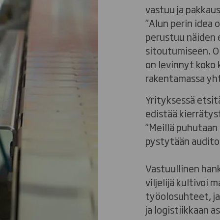
vastuu ja pakkaus
”Alun perin idea 
perustuu näiden er
sitoutumiseen. Ol
on levinnyt koko
rakentamassa yht
Yrityksessä etsit
edistää kierrätys
”Meillä puhutaan 
pystytään audito
Vastuullinen hank
viljelijä kultivoi 
työolosuhteet, ja
ja logistiikkaan as