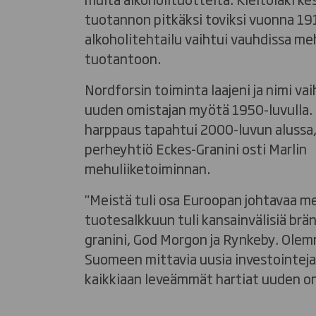
tuotannon pitkäksi toviksi vuonna 191
alkoholitehtailu vaihtui vauhdissa me
tuotantoon.
Nordforsin toiminta laajeni ja nimi vai
uuden omistajan myötä 1950-luvulla. 
harppaus tapahtui 2000-luvun alussa,
perheyhtiö Eckes-Granini osti Marlin
mehuliiketoiminnan.
"Meistä tuli osa Euroopan johtavaa m
tuotesalkkuun tuli kansainvälisiä brä
granini, God Morgon ja Rynkeby. Ole
Suomeen mittavia uusia investointeja 
kaikkiaan leveämmät hartiat uuden o