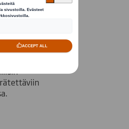
aninin
lisin
rätettäviin
a.