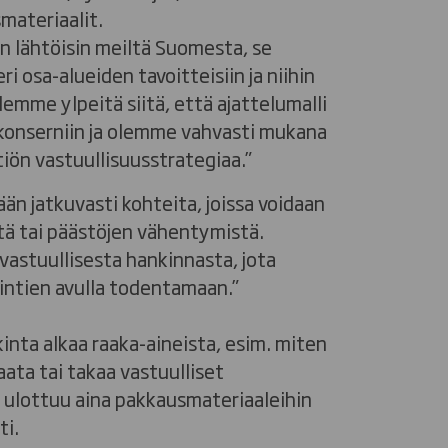
materiaalit.
on lähtöisin meiltä Suomesta, se
i osa-alueiden tavoitteisiin ja niihin
emme ylpeitä siitä, että ajattelumalli
 konserniin ja olemme vahvasti mukana
iön vastuullisuusstrategiaa.”
ään jatkuvasti kohteita, joissa voidaan
tä tai päästöjen vähentymistä.
vastuullisesta hankinnasta, jota
intien avulla todentamaan.”
inta alkaa raaka-aineista, esim. miten
maata tai takaa vastuulliset
 ulottuu aina pakkausmateriaaleihin
ti.