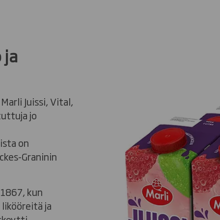
 ja
rli Juissi, Vital,
uttuja jo
ista on
Eckes-Graninin
o 1867, kun
ikööreitä ja
skeytti