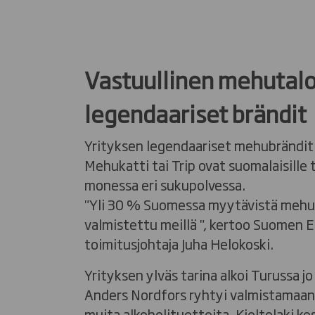
Vastuullinen mehutalo
legendaariset brändit
Yrityksen legendaariset mehubrändit Ma
Mehukatti tai Trip ovat suomalaisille t
monessa eri sukupolvessa.
"Yli 30 % Suomessa myytävistä mehu
valmistettu meillä ", kertoo Suomen 
toimitusjohtaja Juha Helokoski.
Yrityksen ylväs tarina alkoi Turussa j
Anders Nordfors ryhtyi valmistamaan l
muita alkoholituotteita. Kieltolaki ke