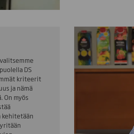
n valitsemme
puolella DS
immät kriteerit
uus ja nämä
ä. On myös
stää
ä kehitetään
pyritään