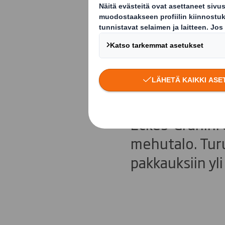
Vastuullis
olemassao
Eckes-Granini 
mehutalo. Turu
pakkauksiin yl