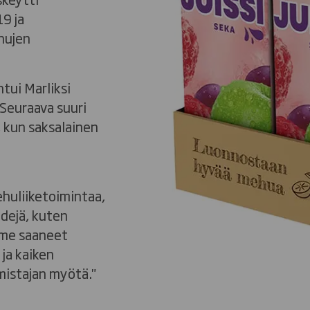
9 ja
hujen
htui Marliksi
Seuraava suuri
 kun saksalainen
ehuliiketoimintaa,
ndejä, kuten
mme saaneet
ja kaiken
mistajan myötä."