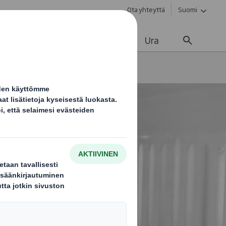
Ota yhteyttä
Suomi
vä kehitys
Ajankohtaista
Ura
Graninin olemassaoloa