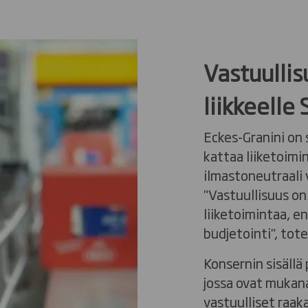
Vastuullis
liikkeelle
Eckes-Granini on 
kattaa liiketoimin
ilmastoneutraali
"Vastuullisuus on
liiketoimintaa, 
budjetointi", tot
Konsernin sisäll
jossa ovat mukana
vastuulliset raak