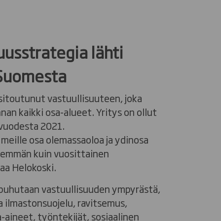
uusstrategia lähti
 Suomesta
sitoutunut vastuullisuuteen, joka
nan kaikki osa-alueet. Yritys on ollut
 vuodesta 2021.
 meille osa olemassaoloa ja ydinosa
enemmän kuin vuosittainen
eaa Helokoski.
ä puhutaan vastuullisuuden ympyrästä,
 ilmastonsuojelu, ravitsemus,
a-aineet, työntekijät, sosiaalinen