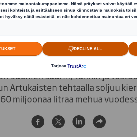
uus on osa Eckes-Gr
loa
on Suomen suurin, vanhin ja vastuul
n Artukaisten tehtaalla soljuu kier
i 60 miljoonaa litraa mehua vuodess