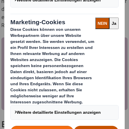
hochwertige, im Digitaldruck bedruckte Display, das für
den Auftraggeber Importhaus Wilms individuell
entwickelt wurde, besteht komplett aus
Recyclingpapier.
Eye-Catcher mit Auszeichnung: DS
Smith gewinnt mit Wan Kwai
Dekostandee Gold beim Display
Superstar Award 2024
Lesen Sie den vollständigen Artikel.
Einzigartiges Gewächshaus-Design: