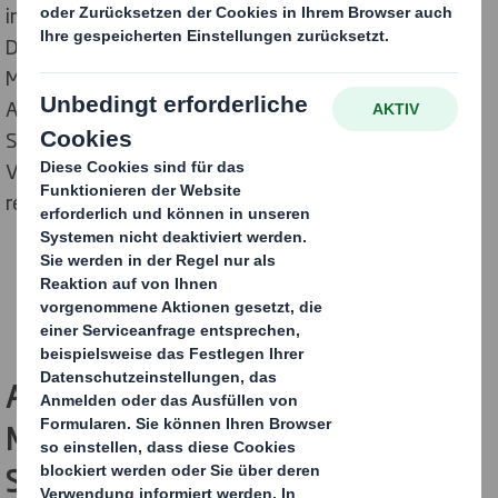
innovativen, außergewöhnlichen Designs sind die
Displays echte Hingucker – und setzen die jeweiligen
Marken im Handel aufmerksamkeitsstark in Szene.
Auch in Sachen Nachhaltigkeit können die
Siegerdisplays von DS Smith punkten: Nach
Verwendung sind sie vollständig im Altpapier
recycelbar.
Auffällige Fernwirkung zum
Markenrelaunch 2024: Wan Kwai
Standee