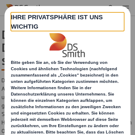
Skip to main content
DS Smith ist
Dreifachsieger bei den
shop! D-A-CH Awards
DS Smith, an International Paper Company, führender
Anbieter nachhaltiger, faserbasierter Verpackungen
und Displays, hat bei den shop! D-A-CH Awards 2025
gleich drei Awards in Silber gewonnen. Der Wan Kwai
Standee, der COMPO BIO Pop Up-Store und das More x
Hitschies Zerup Display überzeugten die Jury in Sachen
Optik, Gesamtauftritt und Handhabung. Mit ihren