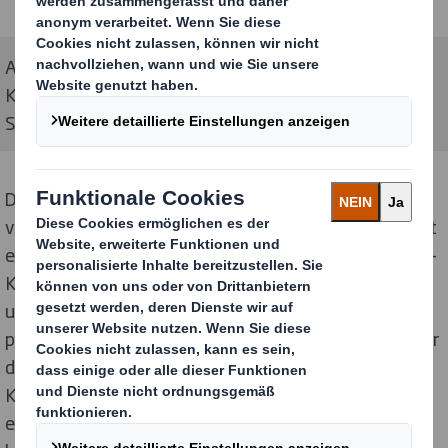
Ansprechendes Design, leckere Rezepte – das Wan
Kwai Standee macht Appetit auf mehr. Bildquelle: DS
Smith
Der auffällig gestaltete Standee aus Wellpappe
verfügt über einen einzigartigen 3D-Effekt und besitzt
eine starke Fernwirkung. Als Teil einer Markenrelaunch-
Kampagne für Wan Kwai bewirbt der Aufsteller – in
unmittelbarer Nähe zu den Produkten von Wan Kwai
platziert – die asitischen Köstlichkeiten der Marke. Über
den prominenten QR-Code können Kundinnen und
Kunden direkt in die Markenwelt von Wan Kwai
eintauchen und auf leckere Rezepte zugreifen. Das