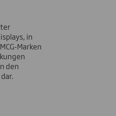
ter
splays, in
 FMCG-Marken
ackungen
in den
dar.