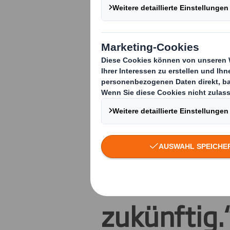
DS Smith e
Milliarde K
Partnersch
damit das 
Nachhaltig
zukünftig.