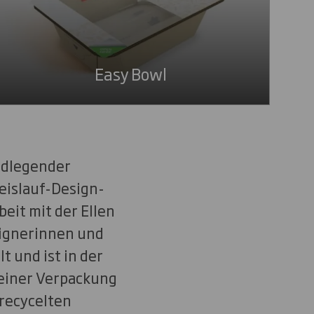
Easy Bowl
undlegender
eislauf-Design-
eit mit der Ellen
signerinnen und
 und ist in der
 einer Verpackung
 recycelten