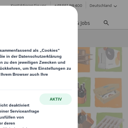
Kontaktieren Sie uns
+49 661 88 400
Deutschland
ltigkeit
Media
Karriere & Jobs
toffteile