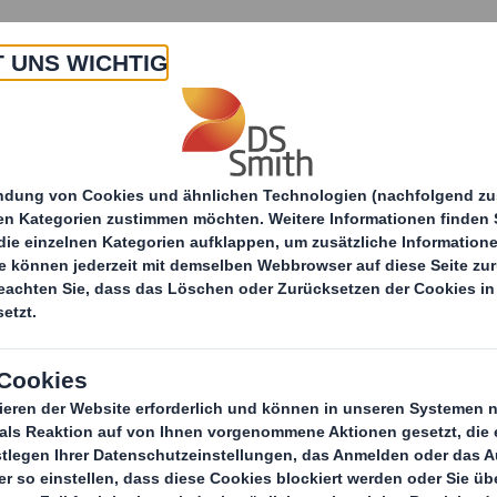
 Uns
Produkte & Service
Branchen
Nachha
itteilungen
DS Smith ersetzt eine Milliarde Kunsts