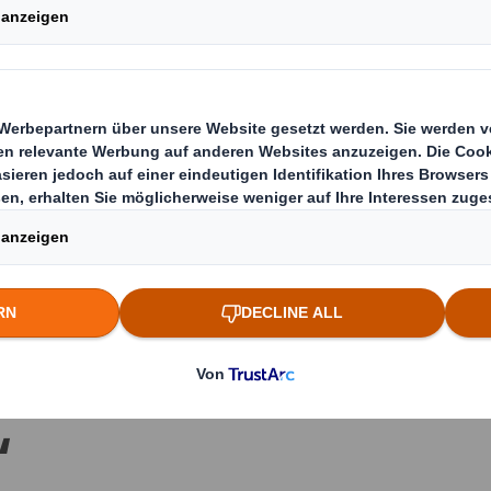
rsetzt früher als ge
unststoffteile in
aft mit Kunden und 
Ziel seiner
keitsstrategie „Jet
“