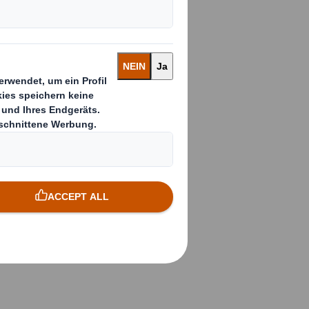
plant eine
übertrifft
zt. Und