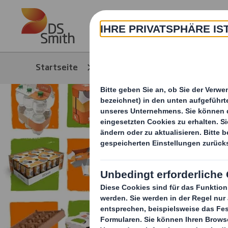
Skip to main content
Über
Startseite
Media
News/Pressem