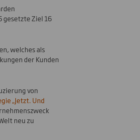
arden
 gesetzte Ziel 16
en, welches als
ackungen der Kunden
uzierung von
gie „Jetzt. Und
ternehmenszweck
Welt neu zu