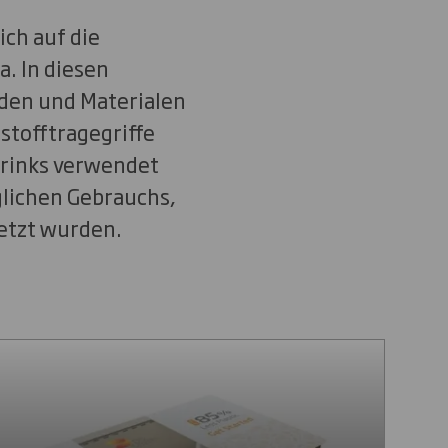
ch auf die
. In diesen
iden und Materialen
stofftragegriffe
drinks verwendet
glichen Gebrauchs,
etzt wurden.