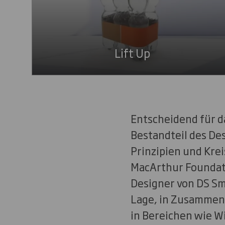
Lift Up
Entscheidend für d
Bestandteil des De
Prinzipien und Kre
MacArthur Foundati
Designer von DS Smi
Lage, in Zusammena
in Bereichen wie W