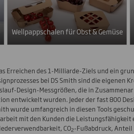
Wellpappschalen für Obst & Gemüse
as Erreichen des 1-Milliarde-Ziels und ein gr
signprozesses bei DS Smith sind die eigenen Kr
islauf-Design-Messgrößen, die in Zusammenarb
on entwickelt wurden. Jeder der fast 800 De
th wurde umfangreich in diesen Tools geschult
rbeit mit den Kunden die Leistungsfähigkeit
iederverwendbarkeit, CO
-Fußabdruck, Anteil
2