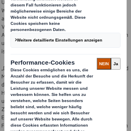
Um demokratische Werte zu schützen und den
Wirtschaftsstandort Deutschland auch weiterhin
attraktiv zu gestalten, setzt der
Verpackungshersteller auf Inklusion und Toleranz am
Arbeitsplatz. Diese Haltung spiegelt sich in den Werten
und im Verhaltenskodex des Unternehmens wider und
ist seit Jahrzehnten gelebte Praxis.
„Demokratie lebt von einem respektvollen Umgang und
Miteinander. Gleichzeitig sind wir davon überzeugt,
dass erfolgreiches und nachhaltiges Wirtschaften
Hand in Hand geht mit individueller Vielfalt, kollegialer
und fairer Zusammenarbeit, sowie einem starken
Zugehörigkeitsgefühl. Ausgrenzung, Fanatismus und
Extremismus jeglicher Art verurteilen wir in schärfster
Form und haben in unserem Unternehmen, aber auch in