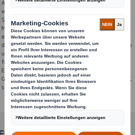
Arbeitskräftemangel entgegenzuwirken“, führt Väth
weiter aus. „Wir fordern die Politik auf, im gleichen
Sinne weiter aktiv zu werden und konkrete
Maßnahmen zu ergreifen, die neben der Absicherung
eines florierenden Arbeitsmarkts ebenso unsere
demokratische Grundordnung wirkungsvoll verteidigen
und garantieren, dass alle Menschen in Deutschland
frei und friedlich miteinander leben können. Die
Erhaltung der Vielfalt und Weltoffenheit unserer
Gesellschaft sollte dabei stets im Mittelpunkt stehen“,
so Väth abschließend.
Für weitere Informationen