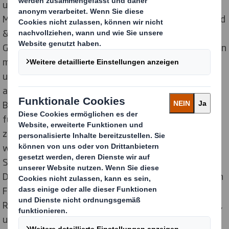
unserer Gesellschaft keinen Platz“, sagt Uwe Väth,
Managing Director bei DS Smith Packaging Deutschland
& Schweiz, stellvertretend für die deutsche
Geschäftsführung. „Wir beschäftigen an 22 Standorten
mehr als 3.000 Mitarbeitende mit insgesamt 58
unterschiedlichen Nationalitäten. Dabei sind wir stolz
auf diese Vielfalt und den Zusammenhalt in unserer
Belegschaft und betrachten dies als wichtigen Faktor
für unseren Erfolg. Um unser Unternehmen auch
zukünftig zum Wohle aller erfolgreich führen und
weiterentwickeln zu können benötigen wir ein breites
Spektrum an unterschiedlichsten Qualifikationen.
Deshalb investieren wir verstärkt in die Ausbildung von
Fachpersonal und Quereinsteiger*innen sowie in die
Rahmenbedingungen für eine erfolgreiche Integration,
um damit auch dem vorherrschenden