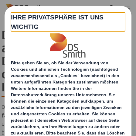
Skip to main content
DS Smith entwickelt
aufmerksamkeitsstarkes
Display für Schokoriegel
des YouTube-Stars und
Influencers „MrBeast“
DS Smith, der führende Anbieter nachhaltiger,
faserbasierter Verpackungen und Displays,
unterstützt seinen Kunden C.M.C The Food Company
bei der Markteinführung der Schokoladenmarke