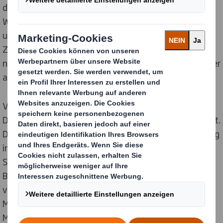
die Erfahrung der Display-Experten von DS Smith.
Wichtigster Bestandteil der Marketingkampagne rund
um den deutschlandweiten Produktlaunch ist eine
Zweitplatzierung am Point-of-Sale (POS) mit einem
nachhaltigen Display und zusätzlichem Deko-Aufsteller
aus Wellpappe von DS Smith.
Von der Konzeption bis zur Produktion wurde das
Display für „MrBeast“ vollständig von DS Smith betreut.
Durch umfassende Beratung und langjährige Erfahrung
in der Umsetzung von Displayprojekten konnte DS
Smith den Kunden in diesem Projekt vor allem im
Bereich des Displaydesigns überzeugen, das oftmals
von Agenturen übernommen wird. Dadurch konnte der
Mehrwert für den Kunden erhöht und die
Markteinführung beschleunigt werden.