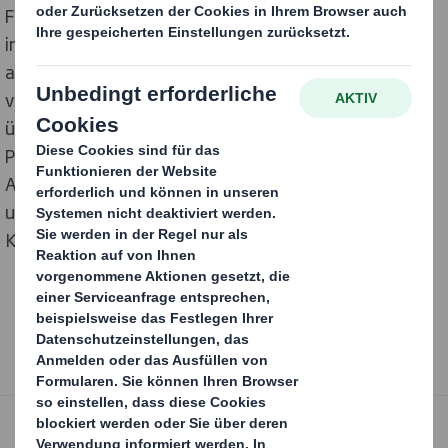
Feastables des amerikanischen Influencers „MrBeast“
in Deutschland. DS Smith liefert bei dem
aufmerksamkeitsstarken Display alles aus einer Hand:
von der Entwicklung der Konstruktion des Displays,
über die Artwork-Erstellung des Designs bis hin zur
Produktion der fertigen Lösungen in nur wenigen
Arbeitstagen. Damit zeigt das Unternehmen, welchen
umfangreichen Service und Mehrwert es seinen
Kunden bieten kann.