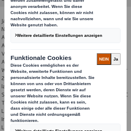
James „Jimmy“ Donaldson ist vielen besser unter dem
Namen „MrBeast“ bekannt. Mit über 300 Millionen
Abonnenten auf YouTube betreibt der 26-jährige US-
Amerikaner den weltweit erfolgreichsten Kanal der
Videoplattform. „MrBeast“ ist vor allem durch die
Ausrichtung aufwendiger und teilweise hochdotierter
Wettbewerbe auf YouTube bekannt geworden. Im Jahr
2022 gründete er das Unternehmen Feastables und
launchte unter dem Namen „MrBeast Bars“ eigene
Schokoladenriegel in drei Geschmacksrichtungen. C.M.C
The Food Company, Marktführer in der Einführung von
Lebensmittelprodukten aus den USA, Kanada, Mexiko,
Indien und Südafrika in Deutschland, realisiert den
Launch der „Feastables“-Produkte und setzt dabei auf