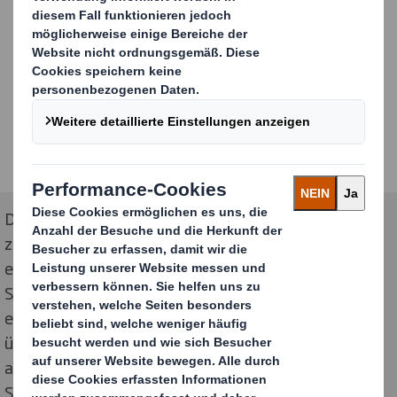
Das aufmerksamkeitsstarke Display mit einer
zusätzlichen Wellpappfigur des weltweit
erfolgreichsten YouTubers „MrBeast“ setzt die
Schokoladenriegel des Influencers und Unternehmers
eindrucksvoll im deutschen Einzelhandel in Szene. Es
überzeugt zudem durch die Verwendung von
ausschließlich recycelten Materialien. Bildquelle: DS
Smith