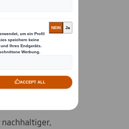
zen
appe-
ith Lift
 nachhaltiger,