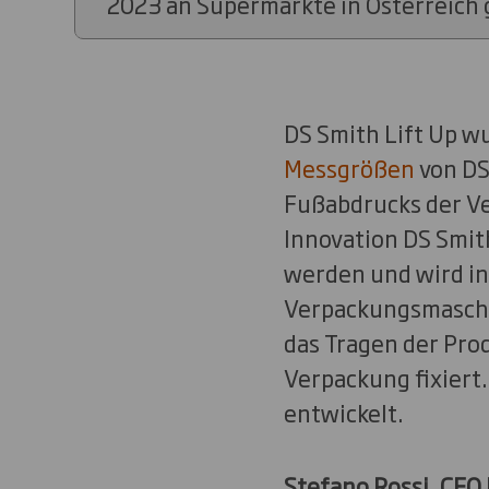
2023 an Supermärkte in Österreich g
DS Smith Lift Up w
Messgrößen
von DS
Fußabdrucks der Ve
Innovation DS Smit
werden und wird in
Verpackungsmaschin
das Tragen der Prod
Verpackung fixiert.
entwickelt.
Stefano Rossi, CEO 