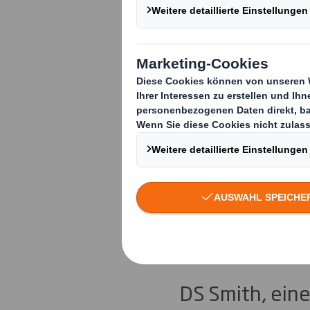
DS Smith u
Kunststoff
Verpackung
Up“
DS Smith, eine