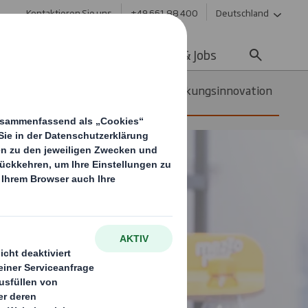
Kontaktieren Sie uns
+49 661 88 400
Deutschland
ltigkeit
Media
Karriere & Jobs
ststoffgriffe durch Wellpappe-Verpackungsinnovation