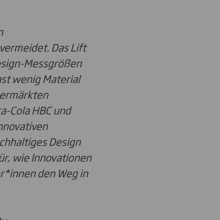
n
vermeidet. Das Lift
esign-Messgrößen
hst wenig Material
permärkten
ca-Cola HBC und
innovativen
chhaltiges Design
ür, wie Innovationen
r*innen den Weg in