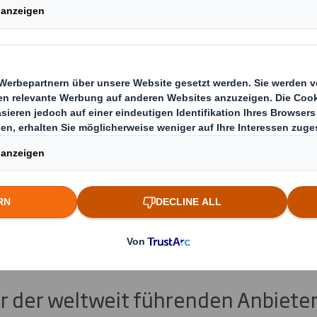
nd Coca-Cola erset
griffe durch Wellp
sinnovation „DS Sm
r der weltweit führenden Anbieter