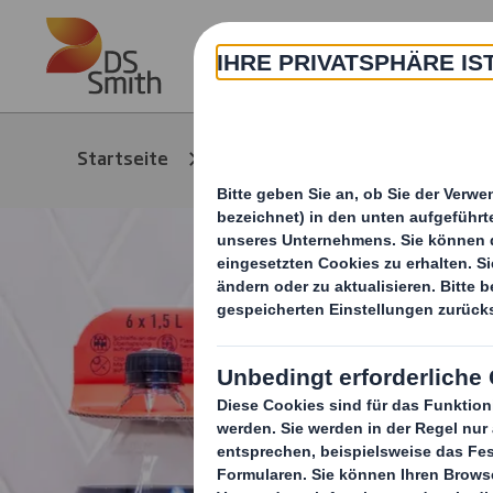
Skip to main content
Über
Startseite
Media
News/Pressem