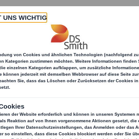
 Uns
Produkte & Service
Branchen
Nachha
DS Smith und Coca-Cola ersetzen Kun
itteilungen
„Lift Up“