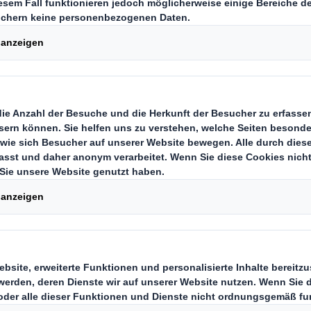
sen
führende Anbieter nachhaltiger, f
 setzt mit einem symbolischen Sp
ür weitreichende Kapazitätserwei
gen an seinem Produktionsstandor
ge Verpackungslösungen im thüring
Die Baumaßnahmem sind Teil des 
Jahres angekündigten Investitionsp
fast 120 Millionen Euro, die an den