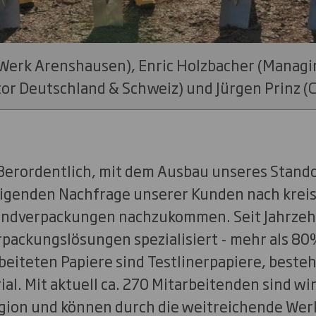
r Werk Arenshausen), Enric Holzbacher (Managi
or Deutschland & Schweiz) und Jürgen Prinz (C
ßerordentlich, mit dem Ausbau unseres Stand
igenden Nachfrage unserer Kunden nach kreis
andverpackungen nachzukommen. Seit Jahrzeh
rpackungslösungen spezialisiert - mehr als 80
eiteten Papiere sind Testlinerpapiere, besteh
al. Mit aktuell ca. 270 Mitarbeitenden sind wi
gion und können durch die weitreichende Wer