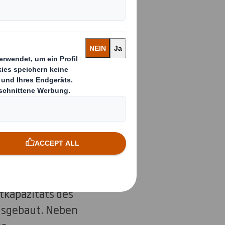
n vorallem in
 sowie
den.
rbeiten für die
nenpark um neue
k erweitert wird.
kapazitäts des
usgebaut. Neben