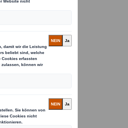
aserbasierter
atenstich den
terungen und
t für
ischen
von DS Smith
akets in Höhe
 drei