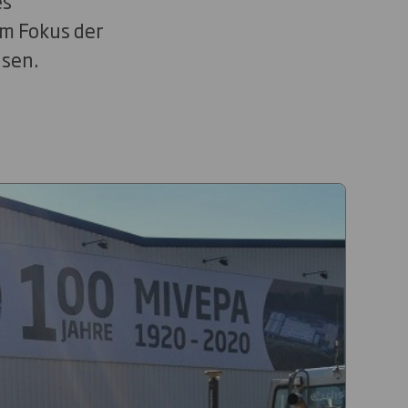
es
im Fokus der
usen.