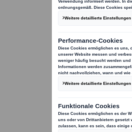
Arenshau
DS Smith, der 
Verpackungen,
Startschuss f
Modernisierun
kreislauffähi
Arenshausen. 
Ende letzten 
von insgesamt 