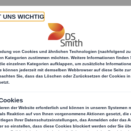
 Uns
Produkte & Service
Branchen
Nachha
itteilungen
Spatenstich für umfangreichen Werk
ch für umfangreich
u - DS Smith inves
Euro am Standort