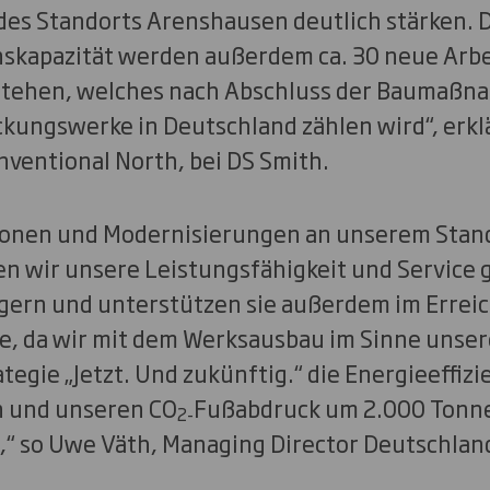
des Standorts Arenshausen deutlich stärken.
skapazität werden außerdem ca. 30 neue Arbei
tehen, welches nach Abschluss der Baumaßn
ungswerke in Deutschland zählen wird“, erklä
nventional North, bei DS Smith.
tionen und Modernisierungen an unserem Stand
n wir unsere Leistungsfähigkeit und Service
gern und unterstützen sie außerdem im Erreic
le, da wir mit dem Werksausbau im Sinne unser
tegie „Jetzt. Und zukünftig.“ die Energieeffiz
rn und unseren CO
Fußabdruck um 2.000 Tonne
2-
“ so Uwe Väth, Managing Director Deutschlan