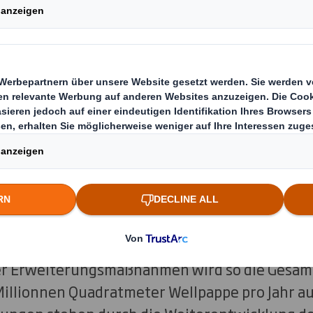
enshausen, Arnstadt und Nördlinge
eiterungen und Modernisierungen
des CO2-Fußabdrucks fließen wer
ch beginnen in Arenshausen zunächst die Baua
oduktionshallen, bevor daraufhin der Maschi
inen in den Bereichen Stanz- und Klebetechni
er Erweiterungsmaßnahmen wird so die Gesamt
illionnen Quadratmeter Wellpappe pro Jahr a