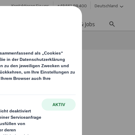
Kontaktieren Sie uns
+49 661 88 400
Deutschland
ltigkeit
Media
Karriere & Jobs
sausbau
en
tiert 34