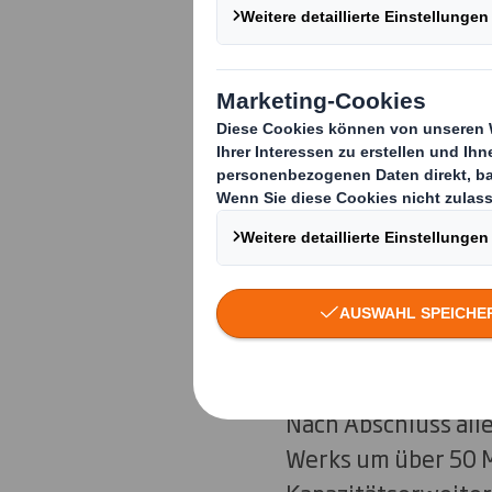
Standorten Ar
Kapazitätserw
Verbesserung 
„Mit dem Spatensti
Erweiterung der Pr
Verarbeitungsmasch
Nach Abschluss all
Werks um über 50 M