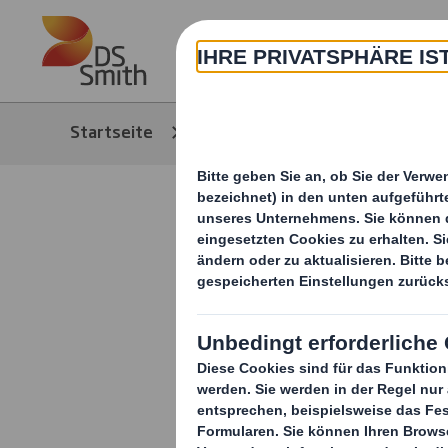
Skip to main content
Über
Startseite
Media
News/Pressem
Spatensti
Werksausba
Millionen 