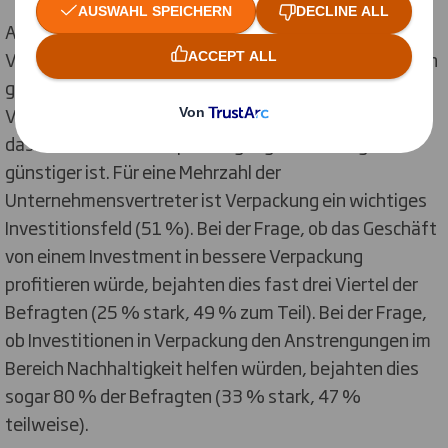
Aus der
Sicht der Händler
gestaltet sich das Thema
Verpackung zwiespältig. Immerhin 40 % der Befragten
gaben an, schon öfters nicht wirklich passende
Verpackung genutzt zu haben. Hauptgrund hierfür sei,
dass der Kauf von Verpackung in großen Mengen
günstiger ist. Für eine Mehrzahl der
Unternehmensvertreter ist Verpackung ein wichtiges
Investitionsfeld (51 %). Bei der Frage, ob das Geschäft
von einem Investment in bessere Verpackung
profitieren würde, bejahten dies fast drei Viertel der
Befragten (25 % stark, 49 % zum Teil). Bei der Frage,
ob Investitionen in Verpackung den Anstrengungen im
Bereich Nachhaltigkeit helfen würden, bejahten dies
sogar 80 % der Befragten (33 % stark, 47 %
teilweise).