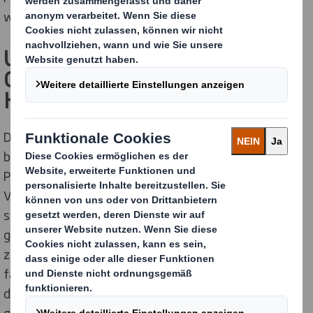
war.
Unpassende Verpackung als
Gefahr für die Reputation von
Händlern
Der
Verpackung
kommt dabei eine große Bedeutung
bei. Sie ist nicht nur der
erste Kontaktpunkt
eines
Produkts mit dem Online-Käufer. Auf die Frage, was
Verbraucher beim Online-Einkauf an der Verpackung
stört, ist eine
übermäßige Größe
das am häufigsten
genannte Problem (57 %). Für 76 % der Befragten ist
zu große Verpackung grundsätzlich ein Problem. Dies
fällt negativ auf den Verkäufer zurück. Immerhin 56 %
der Befragten stimmten der Aussage zu, dass sie zu
große Verpackungen
am Einsatz der Marke für