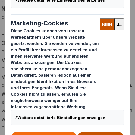
Nachhaltigkeit zweifeln lasse
. 26 % gaben an, in
diesem Fall enttäuscht vom Händler zu sein.
Ein weiteres, nicht zu unterschätzendes Risiko für
Online-Händler ist, dass Produkte
beschädigt
ankommen, wodurch die ursprüngliche Funktion der
Verpackung vernachlässigt wird. Rund die Hälfte der
befragten Verbraucher gab an, dass sie sich über
Verpackungen ärgern, die den unversehrten Zustand
des darin enthaltenen Produkts leichtfertig gefährden.
Während 47 % angaben, dass sie zögern würden,
aufgrund eines beschädigt gelieferten Produkts einen
weiteren Kauf bei dem Einzelhändler zu tätigen, gaben
weitere 43 % an, dass sie in diesem Fall negativ über
die Marke denken würden.