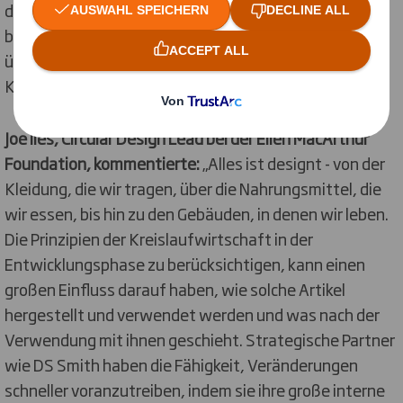
dabei helfen, uns selbst herauszufordern und noch
bessere Verpackungen zu entwerfen. Ich bin
überzeugt, dass unsere globalen Kunden von unseren
Kreislauf Design Prinzipien profitieren werden.“
Joe Iles, Circular Design Lead bei der Ellen MacArthur
Foundation, kommentierte:
„Alles ist designt - von der
Kleidung, die wir tragen, über die Nahrungsmittel, die
wir essen, bis hin zu den Gebäuden, in denen wir leben.
Die Prinzipien der Kreislaufwirtschaft in der
Entwicklungsphase zu berücksichtigen, kann einen
großen Einfluss darauf haben, wie solche Artikel
hergestellt und verwendet werden und was nach der
Verwendung mit ihnen geschieht. Strategische Partner
wie DS Smith haben die Fähigkeit, Veränderungen
schneller voranzutreiben, indem sie ihre große interne