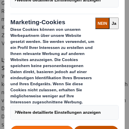
Group Corporate Affairs Director bei DS Smith, der die
Runde moderierte. Im Live-Stream beschrieben
mehrere DS Smith Designer, wie sie jedes der fünf
Kreislauf Design Prinzipien anwenden, um so in enger
Zusammenarbeit mit ihren Kunden nachhaltigere
Verpackungslösungen zu entwickeln.
Lydia Butler, Customer Experience Manager bei DS
Smith, sagte:
„Obwohl unser Verpackungsmaterial
Wellpappe von Natur aus zirkulär ist, arbeiten wir
kontinuierlich daran, unsere Verpackungslösungen noch
nachhaltiger zu gestalten. Wir haben uns maßgeblich
von dem von der Ellen MacArthur Foundation erstellten
Design Guide inspirieren lassen und mit den Kreislauf
Design Prinzipien einen maßgeschneiderten Rahmen
speziell für Verpackungen geschaffen. Dies wird uns