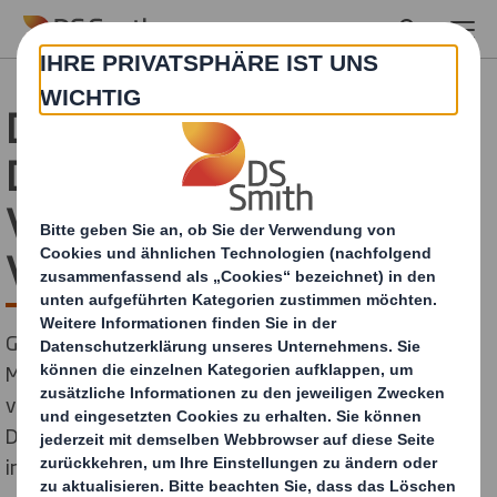
Skip to main content
DS Smith stellt Kreislauf
Design Prinzipien zur
Vermeidung von
Verpackungsabfall vor
Gemeinsam mit ihrem strategischen Partner, der Ellen
MacArthur Foundation, präsentierte DS Smith in einer
virtuellen Live-Veranstaltung seine neuen Kreislauf
Design Prinzipien. Das Unternehmen zählt zu den
international führenden Verpackungsherstellern.