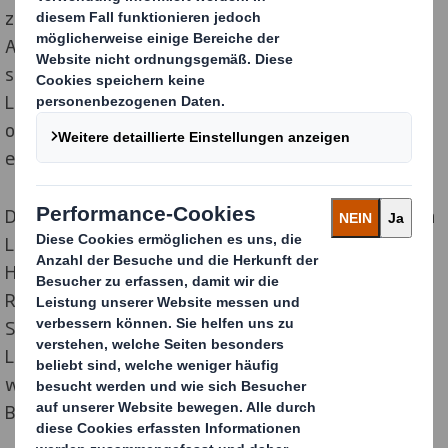
zunehmend mehr Länder im Kampf gegen die
Ausbreitung von Covid-19 auf „Social Distancing“
setzen und neue Gesetze erlassen, bietet diese
Leistung Menschen, die zur Hochrisikogruppe gehören
oder sich in häuslicher Quarantäne befinden,
entscheidende Unterstützung.
DS Smith hat spezielle, neue Boxen entwickelt, die von
Lebensmitteleinzelhändlern gefüllt und direkt vor der
Haustür abgestellt werden können. Aufgrund der
Richtlinien zum „Social Distancing“ und zur
Selbstisolierung können die Boxen außerdem direkt im
Lieferwagen gestapelt, abgeholt und abgegeben
werden, um so die Sicherheit aller am Lieferprozess
Beteiligten zu gewährleisten.