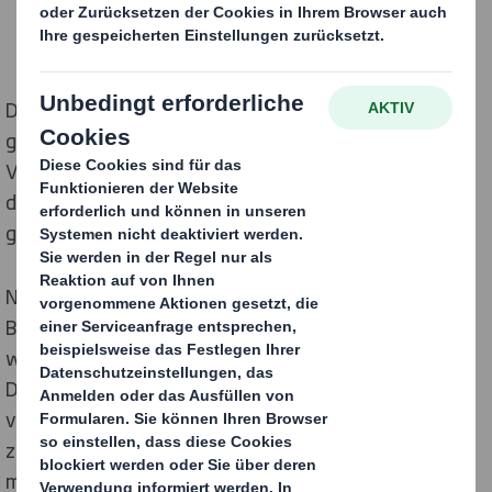
DS Smith hat eng mit Lebensmitteleinzelhändlern in
ganz Europa zusammengearbeitet, um neuartige
Verpflegungsboxen zu entwickeln und zu produzieren,
die für die Versorgung der am stärksten von Covid-19
gefährdeten Personen bestimmt sind.
Neben Unterstützung, um den Warenfluss in
Bewegung zu halten und die Regale stets so schnell
wie möglich wieder aufzufüllen, hat sich der Fokus von
DS Smith schnell auf die Lieferung nach Hause
verlagert, um die Waren direkt an die Türen derjenigen
zu bringen, denen es in der aktuellen Situation nicht
möglich ist, selbst Geschäfte aufzusuchen. Da