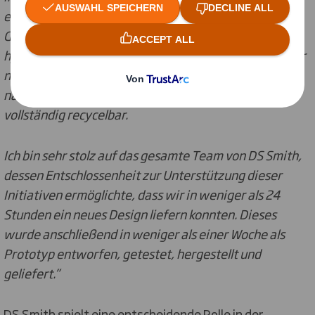
entwickelt und produziert, die einen 'Stack, Drop and
Go'-Ansatz ermöglicht. Dieser Ansatz ist besonders
hygienisch und effizient und setzt so wertvolle Zeit für
noch mehr Lieferungen frei. Die Lösung setzt auf ein
nachhaltiges Konzept und ist auch von zu Hause aus
vollständig recycelbar.
Ich bin sehr stolz auf das gesamte Team von DS Smith,
dessen Entschlossenheit zur Unterstützung dieser
Initiativen ermöglichte, dass wir in weniger als 24
Stunden ein neues Design liefern konnten. Dieses
wurde anschließend in weniger als einer Woche als
Prototyp entworfen, getestet, hergestellt und
geliefert.”
DS Smith spielt eine entscheidende Rolle in der