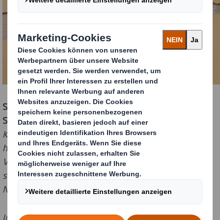
Stefano Rossi, CEO der Packaging Division von DS
Smith, zu der neuen Entwicklung:
„Verschiedene
Kunden aus dem Lebensmittelbereich sind an uns
herangetreten, um gemeinsam mit uns eine neue
Verpackungslösung zu entwickeln, die vielen der
schwächsten Mitglieder der Gesellschaft das
Notwendigste für den Alltag liefern kann.
In enger Zusammenarbeit haben wir eine Lösung