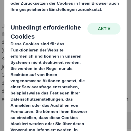
Die Studie eines der
führenden Anbieter von
nachhaltiger Verpackung
zeigt, dass der
durchschnittliche Deutsche 31 Tage seines Lebens
(über 13 Minuten pro Woche) damit verbringt, zu
komplizierte und unpassende Verpackungen zu öffnen.
Jeder Zehnte leidet in diesem Zusammenhang unter
Gefühlen des Scheiterns und knapp ein Viertel (24 %)
der Befragten gibt an, schon mindestens einmal bei
dem Versuch eine Verpackung zu öffnen, das
enthaltene Produkt versehentlich beschädigt zu haben.