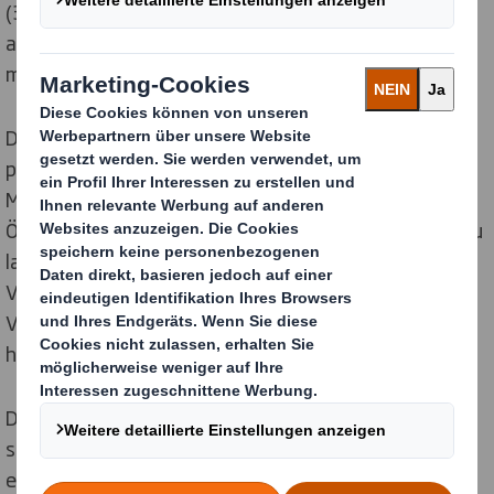
(36 %) oder der Nutzung eines Online-Shops (37 %)
absehen würden, wenn sie dort negative Erfahrungen
mit Verpackungen gemacht haben.
Die hauptsächlichen Beschwerdepunkte bei
problematischer Verpackung sind die Verwendung von
Materialien, die ein Werkzeug wie eine Schere zum
Öffnen erfordern (54 %), Produkte, die generell eine zu
lange Zeit zum Öffnen benötigen (49 %), die
Verwendung von zu viel Klebeband (19 %) und die
Verwendung von Kartons, die zu schwer zu greifen, zu
halten oder zu tragen sind (17 %).
Die Folgen dieser unüberlegten Verpackungslösungen
sind nicht unerheblich - Menschen fügen sich selbst
echten Schaden zu: Mehr als ein Drittel der Deutschen