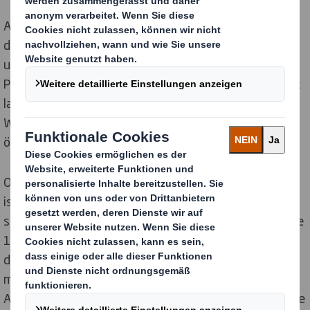
Alleine an einem einzigen Weihnachtsfeiertag kämpft
die deutsche Bevölkerung in Summe 1.933 Jahre mit
umständlichen Umverpackungen, Kabelbindern und
Paketklebeband. Fast acht Prozent der Bevölkerung ist
laut eigenen Angaben mehr als eine Stunde am
Weihnachtstag damit beschäftigt, Verpackungen zu
öffnen.
Obwohl ältere Menschen weniger Greifkraft besitzen,
ist überaschenderweise die Generation Z die am
stärksten betroffene Generation. Mit 62 % müssen die
18 bis24-Jährigen am häufigsten um Hilfe beim Kauf,
dem Öffnen oder dem Abholen eines Artikels bitten -
mehr als jede andere Generation. Sie sind auch die
Altersgruppe, die am ehesten vom Kauf bei einer Marke