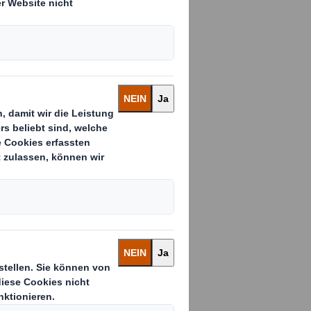
 Globus
me der Firma
ktführer sein
chsam
Herzstück der
elte
insatz
l- und
 Einsatz: Die
sorgt bei RENZ
es gesamten
sportiert das