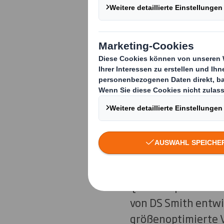
Innengefach s
Mit seinen Maschin
Kalendern und Bro
RENZ für Premiumqu
auch die neue Prod
Optisch überzeugen
Qualitätsprodukte 
von DS Smith entwi
größenoptimierte 