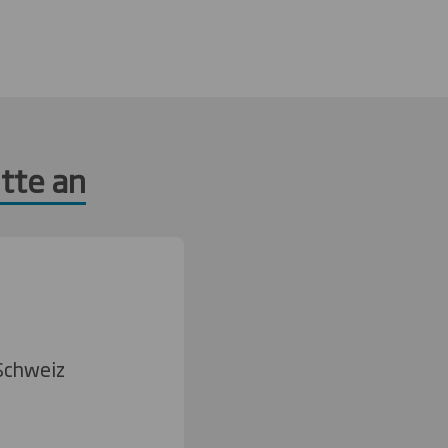
tte an
Schweiz