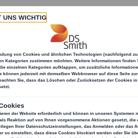
 Uns
Produkte & Service
Branchen
Nachha
itteilungen
Wellpappe statt Plastik
statt Plastik - DS S
ge von RENZ