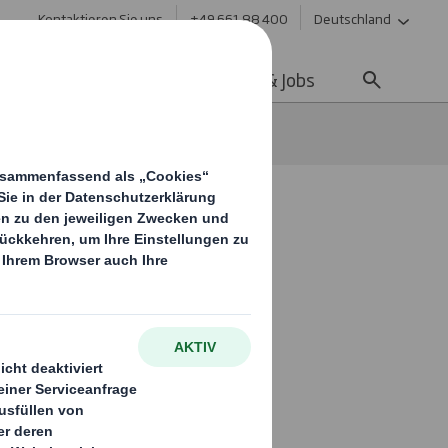
Kontaktieren Sie uns
+49 661 88 400
Deutschland
ltigkeit
Media
Karriere & Jobs
mith stärkt