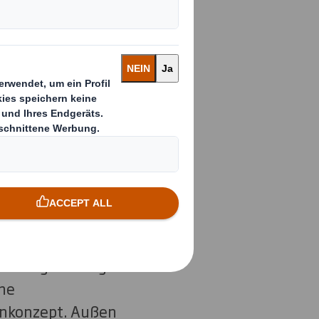
hen.
n und Binden von
ditionsunternehmen
h der Marke sollte
en widerspiegeln:
für die
packungsstrategen
ne
nkonzept. Außen