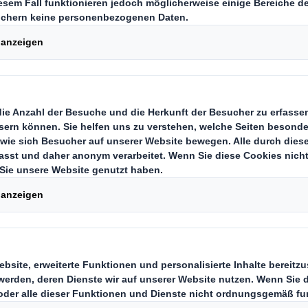
hops und Druckereien rund um den
e Stanz-, Binde- und Laminiersyste
il dieses Jahres liefert der Weltmar
RING WIRE Sortiment in einer glei
wie identitätsstarken Verpackung. 
sung ist das von DS Smith entwick
ie Einlage ersetzt die bis dato im E
isterlösung aus Kunststoff. Materia
rationell abzupacken und flexibel im
ruktion aus 100 Prozent Wellpappe 
ienz und Nachhaltigkeit entlang d
 Mit Logo und Claim gebrandet tran