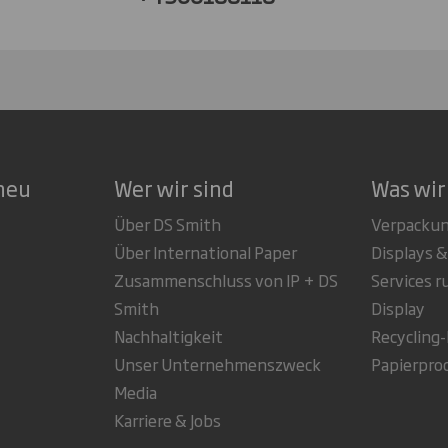
neu
Wer wir sind
Was wir
Über DS Smith
Verpacku
Über International Paper
Displays &
Zusammenschluss von IP + DS
Services 
Smith
Display
Nachhaltigkeit
Recycling
Unser Unternehmenszweck
Papierpro
Media
Karriere & Jobs