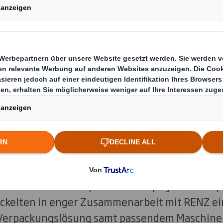
icher Produkt und Markenversprec
en und Verbrauchsmaterialien für das Stanze
schüren sowie zum Laminieren steht das Tra
alität „made in Germany“. Den hohen Anspruc
uktverpackung der RING WIRE Drahtbinderück
d, ökologisch und mit größtmöglichem Schutz 
während des Transports. Die Display- und Ver
ckelten in enger Zusammenarbeit mit RENZ ei
Verpackungslösung samt passendem Maschine