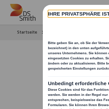
Skip to main content
Über
Startseite
Media
News/Pressem
Wellpappe 
Markenima