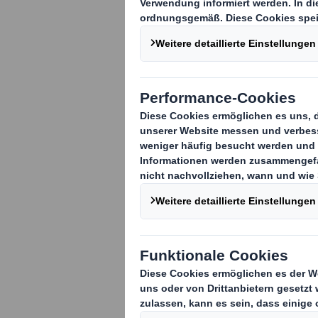
Büros, Copy-S
nutzen sie: di
RENZ. Seit Apr
hochwertiges 
nachhaltigen 
innovativen Lö
Innengefach. D
befindliche Bl
platzsparend, 
clevere Konst
für mehr Effiz
Supply Cycles.