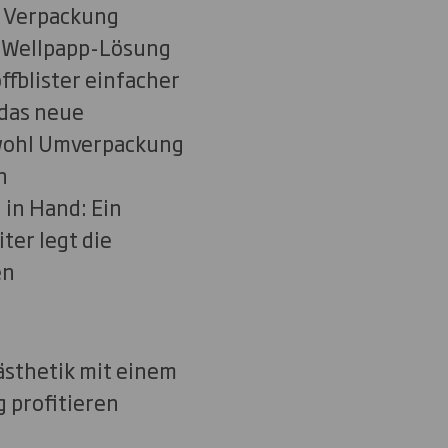
n Verpackung
e Wellpapp-Lösung
ffblister einfacher
 das neue
owohl Umverpackung
n
in Hand: Ein
ter legt die
en
ästhetik mit einem
g profitieren