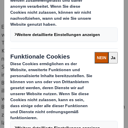
Europäer lieben Schokolade. Nirgendwo auf der Welt
wird mehr davon verzehrt als hier. Für mehr Fairness,
Transparenz und Nachhaltigkeit auf den
Kakaoplantagen engagiert sich seit 2005 die
niederländische Marke Tony’s Chocolonely. Der
Schokoladenproduzent leistet Aufklärungsarbeit,
inspiriert zum Handeln und geht dabei mit gutem
Beispiel voran, um beispielsweise Kinderarbeit und
illegale Abholzung zu verhindern. Die Kakaobohnen
werden direkt von westafrikanischen
Bauerngenossenschaften bezogen. Das Unternehmen
zahlt 20 Prozent höhere Preise und investiert
langfristig in die Ausbildung und Professionalisierung