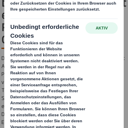
besten Seite - DS Smith ist
exklusiver Packaging
Partner von Tony's
Chocolonely
Die niederländische Marke Tony’s Chocolonely beweist:
Auch Schokolade für den Massenmarkt kann zu 100
Prozent fair produziert werden. In Holland ist das
verantwortungsvolle Label bereits die Nr. 1. Nun will
Tony’s Chocolonely mit seinen knallig-bunt verpackten
Schokoladentafeln im europäischen Markt
expandieren. Mitstreiter für die gute Sache ist der
Display- und Verpackungsspezialist DS Smith. Als
Exklusivpartner entwickelt und produziert der Full-