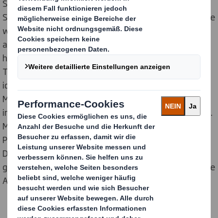
Service-Anbieter länderübergreifend sämtliche
Sekundärverpackungen für die gleichermaßen köstliche
wie fair gehandelte Qualitätsschokolade. Ob
aufmerksamkeitsstarke Verkaufsverpackung,
handelsgerechte Regalverpackungen oder stabile
Transportverpackung – im Fokus steht stets die
identitätsstarke Präsentation der Marke und ihrer
Mission. Von maximalem Nutzen ist dabei das
internationale Netzwerk und Know-how von DS Smith.
Mit modernsten Entwicklungs- und
Produktionsstandorten in ganz Europa bietet der
Display- und Verpackungshersteller entlang des
gesamten Supply Cycles optimalen Service und für jede
Anforderung die passende Drucktechnologie.