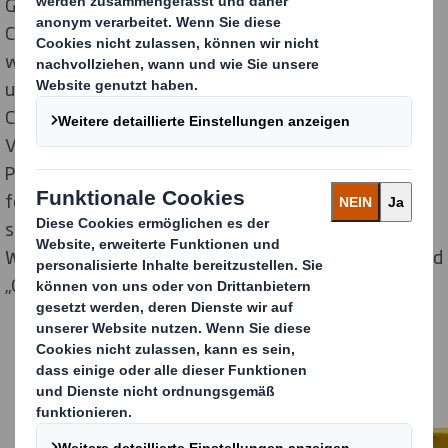
Geschenkverpackung in Form des traditionellen
Caquelon setzt die im Inlay drapierte Fertigmischung
wirkungsvoll und markengerecht in Szene. Entwickelt
und im Digitaldruck gefertigt hat den originellen Eye-
Catcher DS Smith. Auch zeichneten die Display- und
Verpackungsstrategen für die Konfektionierung der
Promotion verantwortlich. In Handarbeit verklebt und
fertig bestückt, fand der Fonduetopf aus Wellpappe
seinen Weg zu den Kunden und sorgte dort in der
Weihnachtszeit für Aufmerksamkeit, Begeisterung und
„Glust“ (Begierde) das Fondue gleich zu schmelzen.