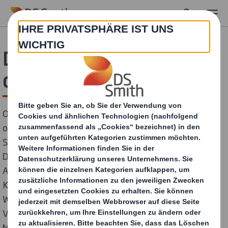
Skip to main content
DS Smith erfolgreich in
der Schweiz
Ob kreative Absatzförderung im stationären Handel
oder innovative Versandverpackung im E-Commerce:
Stets haben die Display- und Packaging Strategen von
DS Smith den ganzheitlichen Lieferkreislauf im Blick.
Am Ende steht eine perfekt auf die Anforderung des
Kunden abgestimmte Lösung, die überzeugende
Wertschöpfung generiert. Das beweisen auch die
Verpackungslösungen, die DS Smith für den Luzerner
Milchverarbeiter Emmi sowie das Schweizer