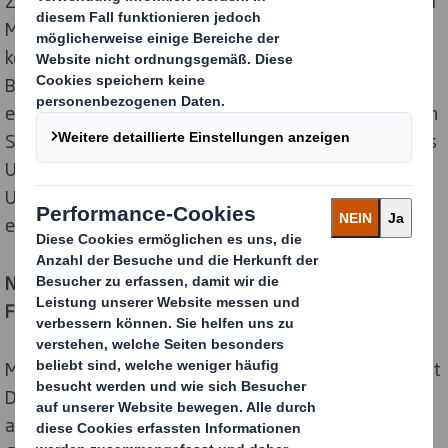
Zusammenhänge und Prioritäten im Lieferkreislauf der
Markenhersteller umfassend kennen und verstehen,
können wir ihnen Lösungen liefern, die sie in ihrem
Business weiterbringen und echten Mehrwert bieten“,
erklärt Thomas Herzog, General Manager des DS Smith
Standortes in Oftringen, das Werteversprechen seines
Unternehmens. „Sei es in Form von
Umsatzsteigerungen am Point of Sale oder
effizienteren Produktions- und Logistikprozessen.
Nicht ohne Caquelon: Weihnachtspromotion für Emmi
Fondue
Mit einer Weihnachtspromotion der besonderen Art hat
DS Smith auf das Original Schweizer Käsefondue
aufmerksam gemacht: Die attraktive