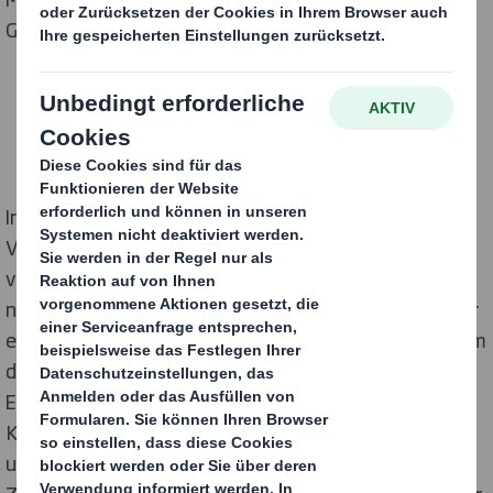
Großhandelsunternehmen Antalis entwickelt hat.
In der Schweiz ist der internationale Display- und
Verpackungsspezialist DS Smith seit über 20 Jahren
vertreten. Am Standort in Oftringen befindet sich
neben modernsten Produktionsanlagen auch eines der
europäischen PackRight Centren des Unternehmens. Im
direkten Austausch mit den Ansprechpartnern aus
Einkauf, Produktion, Vertrieb und Marketing des
Kunden entwickelt DS Smith hier innovative Display-
und Verpackungskonzepte. „Nur wenn wir die