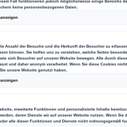
stics Division für 585 Mio $
, mitteilen zu können, dass eine Einigung übe
Plastics an Olympus Partners für einen Unte
 Mio £) erzielt wurde. Dies entspricht einem 
n und Abschreibungen (EBITDA) bezogen auf di
 Oktober 2018. Die Transaktion unterliegt den
en, einschließlich der behördlichen Genehmi
er zweiten Hälfte dieses Kalenderjahres erwart
tozahlungsmittelzufluss nach Steuern und T