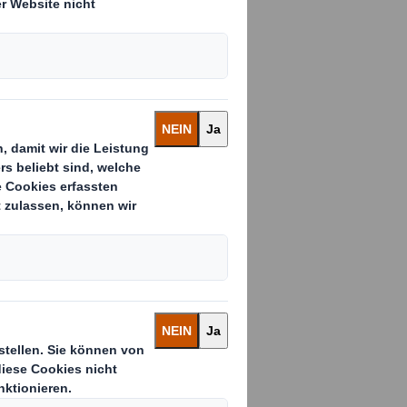
r den Verkauf des
rnehmenswert von
9,9-fachen Ergebnis
e letzten 12
 üblichen
gungen, deren
et wird. Wir
ransaktionskosten