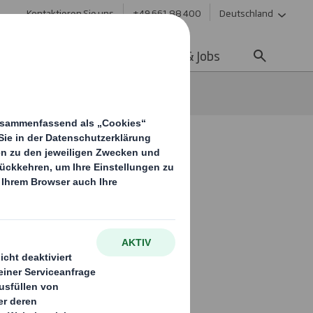
Kontaktieren Sie uns
+49 661 88 400
Deutschland
ltigkeit
Media
Karriere & Jobs
vision und Trading Update
stics