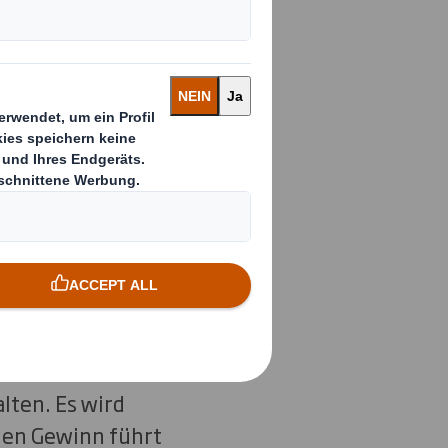
h mit flexiblen
 Bruttovermögen
d der Gewinn vor
ei 28 Mio £.
ung von DS Smith als
s Programm zum
en Cashflow. Der
dungsgrades von DS
, die
lten. Es wird
hen Gewinn führt