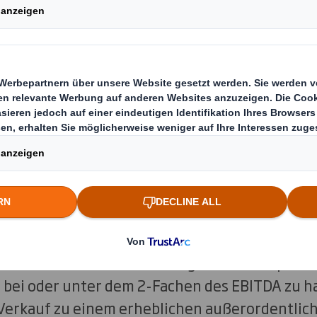
.
on umfasst die Kunststoffgeschäfte von DS Smit
tkunststoffen und Schaumstoffprodukten. Das
chs betrug zum 31. Oktober 2018 223 Mio £, un
-Monatszeitraum bis zum 31. Oktober 2018 lag b
ein wichtiger Schritt in der weiteren Entwickl
achhaltige Verpackungen und beschleunigt da
dungsgrades in Verbindung mit dem organisch
 voraussichtlich zur Reduzierung des Verschul
, was unserem mittelfristigen Ziel entspricht
bei oder unter dem 2-Fachen des EBITDA zu ha
 Verkauf zu einem erheblichen außerordentlic