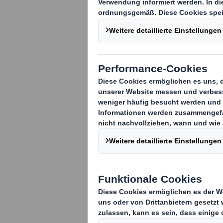
Verkauf der Pla
DS Smith freut sich
Geschäftsbereichs 
585 Mio $ (rund 450
vor Zinsen, Steuer
Monate bis zum 31.
Abschlusskondition
Fertigstellung in d
erwarten einen Net