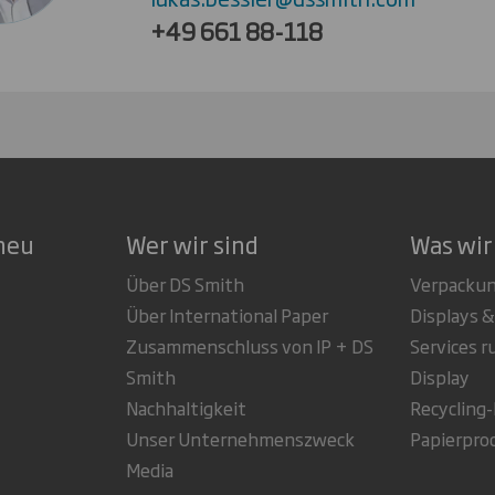
+49 661 88-118
neu
Wer wir sind
Was wir
Über DS Smith
Verpacku
Über International Paper
Displays &
Zusammenschluss von IP + DS
Services 
Smith
Display
Nachhaltigkeit
Recycling
Unser Unternehmenszweck
Papierpro
Media