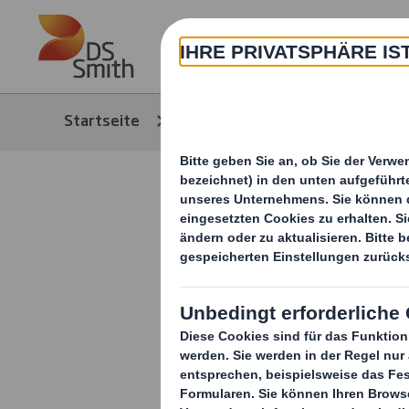
Skip to main content
Über
Startseite
Media
News/Pressem
DS Smith Pl
Division u