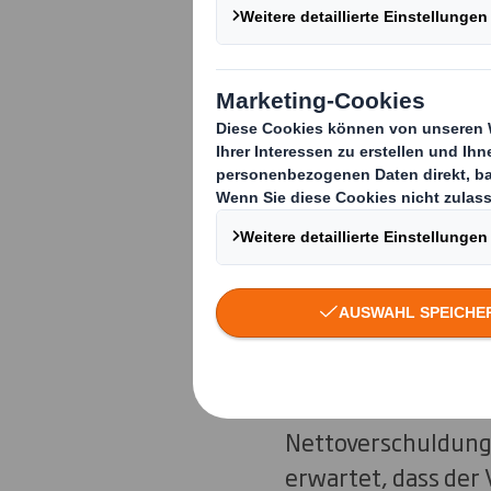
von rund 400 Mio £
Die Plastics Divisi
Kunststoffen, Har
des Geschäftsberei
Steuern für den 12
Dieser Verkauf ist 
Marktführer für n
Abbau des Verschul
Mittelzufluss wird
Smith Plc verwendet
Nettoverschuldung 
erwartet, dass der