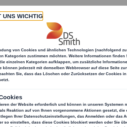
 Uns
Produkte & Service
Branchen
Nachha
itteilungen
DS Smith Plc - Verkauf der Plastics Di
c - Verkauf der Pla
nd Trading Update