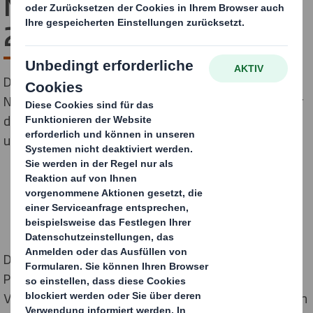
Nachhaltigkeitsbericht
2018
DS Smith veröffentlicht den jährlichen
Nachhaltigkeitsbericht mit neun ehrgeizigen Zielen für
die Geschäftsbereiche Packaging, Plastics, Recycling
und Paper.
DS Smith hat sich vorgenommen, bis 2025 zu 100
Prozent wiederverwendbare oder recycelbare
Verpackungen herzustellen und bis 2020 ausschließlich