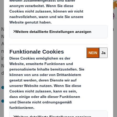
Nachdem der Konzern die meisten seiner bestehenden
Nachhaltigkeits-Ziele bezüglich Energie, Wasser und
Abfall bereits vorzeitig erreicht hat, gibt DS Smith im
neu veröffentlichten Nachhaltigkeitsbericht 2018
insgesamt neun neue Nachhaltigkeitsziele bekannt.
Neben den für Verpackungen spezifischen Zielen sind
dies unter anderem:
Sicherstellen, dass bis 2025 alle Lieferanten die
Nachhaltigkeitsstandards des Konzerns erfüllen.
Die CO
-Emissionen des Konzerns bis 2030 relativ zum
2
Bezugswert aus dem Jahr 2015 um 30 Prozent pro
produzierte Tonne reduzieren.