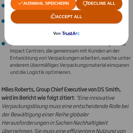
FSC®-Zertifizierung für 95% aller Standorte innerhalb
der Divisionen Packaging und Paper.
Verbesserte EcoVadis-Einstufung – weiter unter den
führenden fünf Prozent aller bewerteten
Organisationen vertreten.
Weiterer Aufbau eines Netzwerks von PackRight und
Impact Centren, die gemeinsam mit Kunden an der
Entwicklung von Verpackungen arbeiten, welche unter
anderem übermäßiges Verpackungsmaterial einsparen
und die Logistik optimieren.
Miles Roberts, Group Chief Executive von DS Smith,
wird im Bericht wie folgt zitiert
:
"Eine innovative
Verpackungslösung muss eine entscheidende Rolle bei
der Bewältigung einer Reihe globaler
Herausforderungen in Sachen Nachhaltigkeit
übernehmen. Sie muss eine effizientere Nutzung von