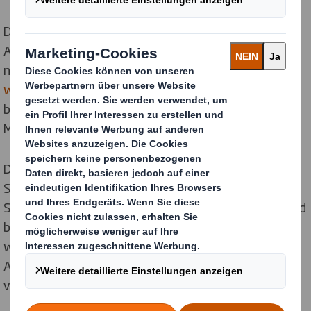
Der Konzern wird im kommenden Jahr tragfähige
Aktionspläne ausarbeiten und robuste Daten für die
neuen Ziele sammeln, die im Detail unter
www.dssmith.com/company/sustainability
beschrieben sind. Ein erster Bericht hierzu wird in 12
Monaten erscheinen.
Der Bericht verdeutlicht auch die Fortschritte, die DS
Smith in Bezug auf bestehende Zielsetzungen und
Selbstverpflichtungen gemacht hat. 71% der Ziele sind
bereits erreicht oder liegen im Zeitplan. Viele davon
wurden nun in die neun neuen Ziele und internen
Aktionspläne integriert. Wichtige Fortschritte in den
vergangenen 12 Monaten: