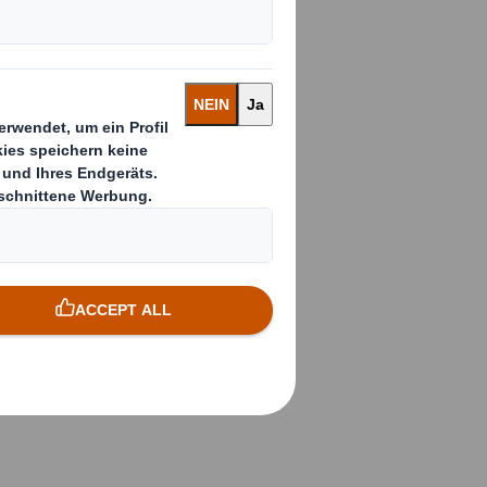
 Philip Bautil,
 bezieht sich nicht
em nachhaltigen
die wir in all
ellschaftliche
Daher unterstützen
mehr fünf Jahren in
offnung auf eine