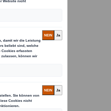
cheln auf dem
f dieser Welt
ern dieser
Hunger und an
behandelt
ten Mal in
schenken zu
ie Kunden des
n Geschenk
e Chance auf