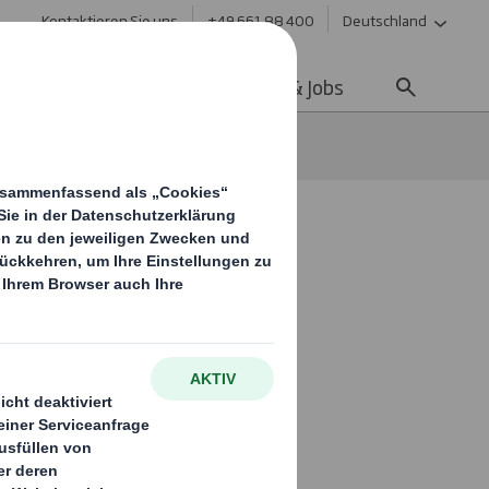
Kontaktieren Sie uns
+49 661 88 400
Deutschland
ltigkeit
Media
Karriere & Jobs
Smith
an UNICEF