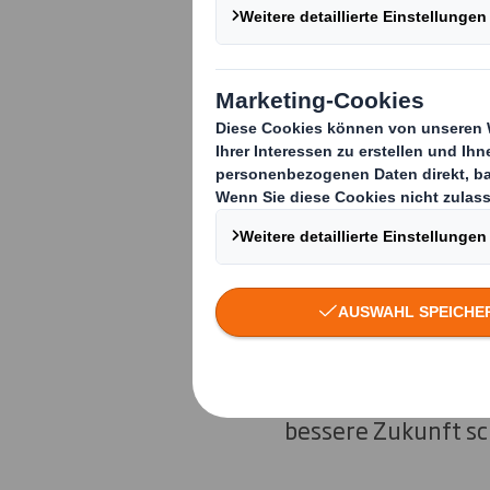
„Für DS Smith steht
Managing Director b
nur auf die Verpack
Basismaterial Wellp
unseren Werken akt
Verantwortung wah
wir bereits seit vi
Folge die UNICEF-A
bessere Zukunft sc