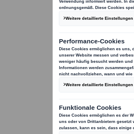
Leuchtende Ki
Gesicht – so s
aussehen. Die 
Erde leider an
Krankheiten, d
werden können.
Folge dazu en
Weihnachten a
Unternehmens 
dazu bei, dass
eine Zukunft