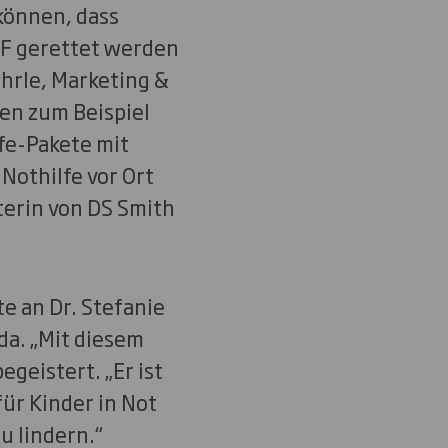
 können, dass
F gerettet werden
hrle, Marketing &
en zum Beispiel
fe-Pakete mit
Nothilfe vor Ort
terin von DS Smith
e an Dr. Stefanie
a. „Mit diesem
geistert. „Er ist
ür Kinder in Not
u lindern.“