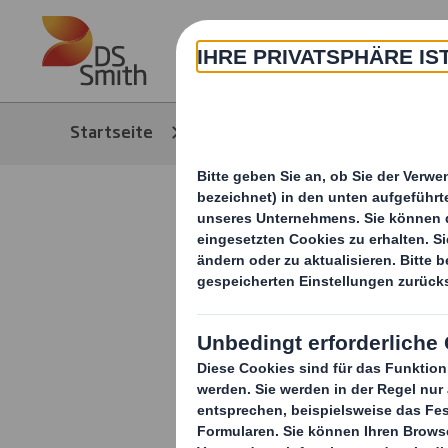
Skip to main content
Über
Startseite
Media
News/Pressem
Spenden st
spendet e