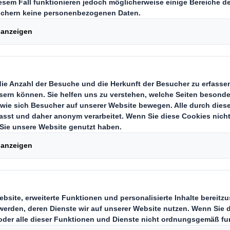
nderaugen und ein strahlendes Lä
ollte Weihnachten für alle Kinder au
Realität sieht in den meisten Länd
ders aus. Viele Kinder sterben an 
ie bei uns in Europa ganz einfach 
 DS Smith hat sich daher zum fünf
tschieden, anstelle von Kundenge
n UNICEF zu spenden. So tragen d
mit einem kleinen Verzicht auf ei
 hunderte Kinder mit dem Geld ein
 bekommen.