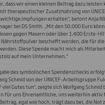
r, dass wir einen kleinen Beitrag dazu leisten
mit therapeutischer Zusatznahrung von UNICE
wichtige Impfungen erhalten“, betont Anja Rö
ger bei DS Smith. „Mit den 50.000 Euro könn
osen gegen Masern oder über 1.400 Erste-Hil
ährstoffpulver beschafft werden, die für die 
werden. Diese Spende macht mich als Mitarbei
 stolz auf mein Unternehmen.“
rgabe des symbolischen Spendenschecks erfolgt
ng Schmid von der UNICEF-Arbeitsgruppe Fuld
viel Gutes tun“, zeigte sich Wolfgang Schmid be
n für uns Ehrenamtliche, uns weiterhin aktiv f
eitrag, egal wie hoch, trägt dazu bei, die Not z