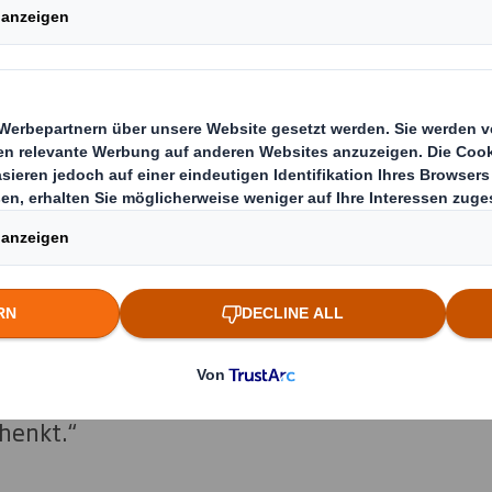
 Nachhaltigkeit ganz oben auf der Agenda“, sagt
ei DS Smith in der Region Central Europe. „Das
ungen und Displays, die wir Tag für Tag aus d
appe produzieren oder Energieeinsparprojekte, 
iv vorantreiben. Wir möchten auch unsere ges
rnehmen und hier Nachhaltigkeit beweisen. 
elen Jahren die Arbeit von UNICEF und seit nun
ktion „spenden statt schenken“, die Kindern H
henkt.“