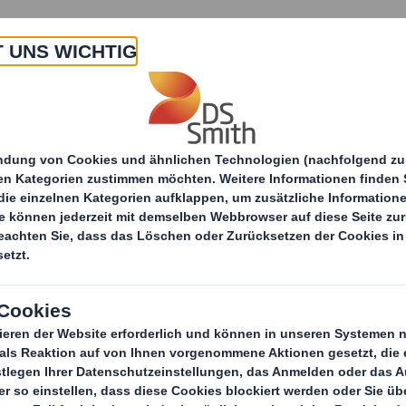
 Uns
Produkte & Service
Branchen
Nachha
itteilungen
DS Smith Weihnachtsspende 2018
att schenken - DS 
rneut 50.000 Euro 