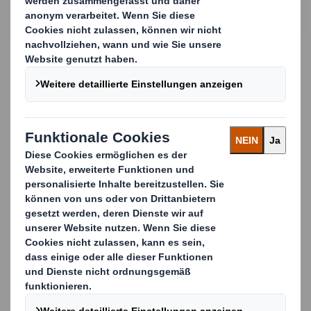
Acker beim Verpacken des Produkts auf die
Verpackung einwirken.
„DS Smith ist für die Wellpappe und
Barrieretechnologie zuständig. Wir arbeiten schon
lange mit ihnen zusammen, und als wir nach einer
besseren Verpackung für Kartoffeln suchten, war es
nur logisch, dass wir uns an DS Smith gewendet haben.
Sie verfügen über eine Auswahl an Barrieren, die
keiner sonst zu bieten hat“, erklärt Lars Mårtensson,
Customer Manager.