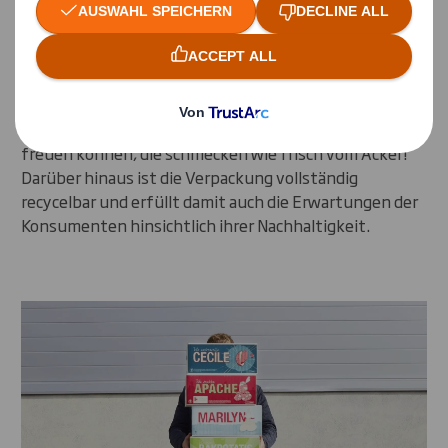
außerdem auch haltbarer ist, woraus
eine
wirtschaftlichere Verpackung
resultiert.
Gleichzeitig bietet Pacsystem seinen Kunden eine
Verpackung an, die gut aussieht. Sie kommt bei den
Einzelhändlern sehr positiv an und auch bei den
Endverbrauchern, die sich jetzt auf neue Kartoffeln
freuen können, die schmecken wie frisch vom Acker!
Darüber hinaus ist die Verpackung vollständig
recycelbar und erfüllt damit auch die Erwartungen der
Konsumenten hinsichtlich ihrer Nachhaltigkeit.