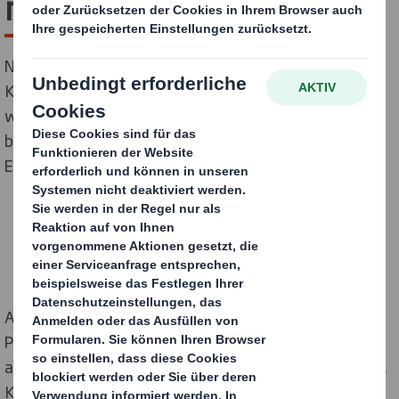
neue Kartoffeln
Neue Kartoffeln sind sämiger und süßer als normale
Kartoffeln und nach einem langen Winter ein
willkommener Frühlingsgruß. Sie benötigen jedoch
besonderen Schutz, damit sie unbeschadet ihren
Ehrenplatz auf dem Esstisch einnehmen können.
Als Experte für die Verpackung von Feldfrüchten weiß
Pacsystem in Helsingborg, Schweden, das besser als
alle anderen. Das Unternehmen entstand aus der Idee,
Kleinbauern dabei zu helfen, Verpackungsaufträge zu