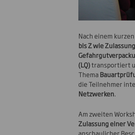
Nach einem kurzen
bis Z wie Zulassun
Gefahrgutverpack
(LQ)
transportiert 
Thema
Bauartprüf
die Teilnehmer int
Netzwerken
.
Am zweiten Worksho
Zulassung einer Ve
anschaulicher Besc