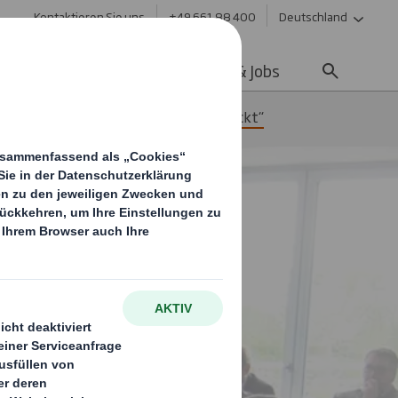
Kontaktieren Sie uns
+49 661 88 400
Deutschland
ltigkeit
Media
Karriere & Jobs
t – Gefährliche Güter sicher verpackt“