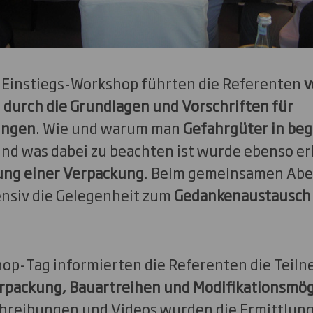
 Einstiegs-Workshop führten die Referenten
v
g durch die Grundlagen und Vorschriften für
ungen
. Wie und warum man
Gefahrgüter in be
und was dabei zu beachten ist wurde ebenso er
ung einer Verpackung
. Beim gemeinsamen Abe
ensiv die Gelegenheit zum
Gedankenaustausch
p-Tag informierten die Referenten die Teiln
rpackung, Bauartreihen und Modifikationsmög
hreibungen und Videos wurden die Ermittlung