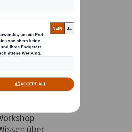
p
r sicher
Bosch GmbH,
Workshop
 Wissen über