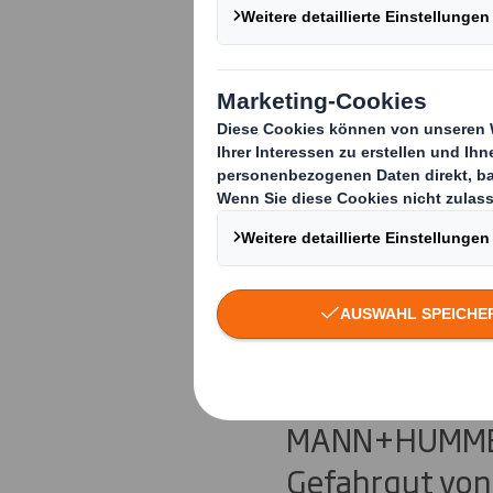
PackRight
„Gefahrgut
verpackt“
Rund 35 Teiln
VARTA Consume
MANN+HUMMEL
Gefahrgut von 