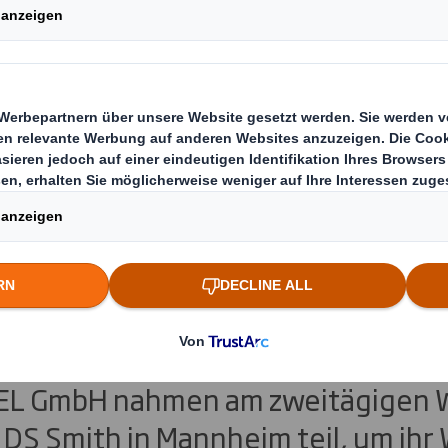
 Academy-Worksho
 – Gefährliche Güte
ehmer, unter anderem von Robert 
r Batteries GmbH & Co. KGaA und
 GmbH nahmen am zweitägigen 
DS Smith in Mannheim teil, um ihr