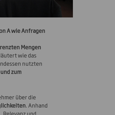
on A wie Anfragen
grenzten Mengen
läutert wie das
ndessen nutzten
 und zum
ehmer über die
lichkeiten
. Anhand
, Relevanz und