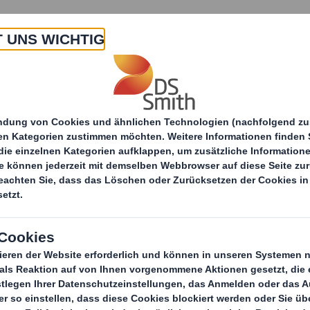
 Uns
Produkte & Service
Branchen
Nachha
itteilungen
PackRight Academy-Workshop „Gefahrgu