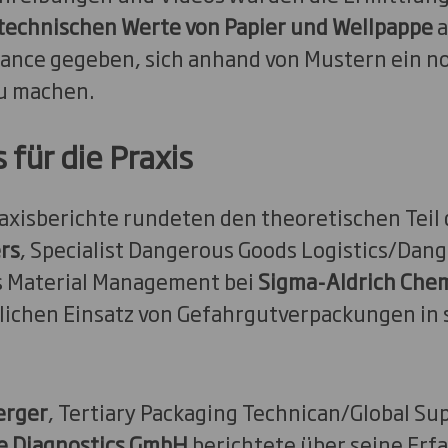
technischen Werte von Papier und Wellpappe
a
ance gegeben, sich anhand von Mustern ein no
zu machen.
 für die Praxis
xisberichte rundeten den theoretischen Teil 
rs
, Specialist Dangerous Goods Logistics/Dan
s Material Management bei
Sigma-Aldrich Che
äglichen Einsatz von Gefahrgutverpackungen in
erger
, Tertiary Packaging Technican/Global Su
e Diagnostics GmbH
berichtete über seine Erf