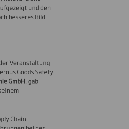
ufgezeigt und den
ch besseres Bild
der Veranstaltung
gerous Goods Safety
mie GmbH
, gab
 seinem
pply Chain
ahrungen bei der