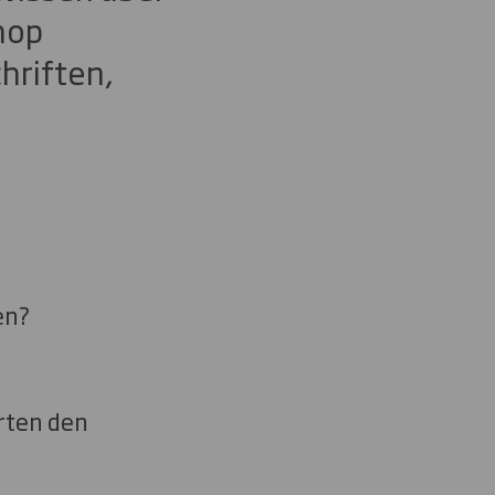
hop
hriften,
en?
rten den