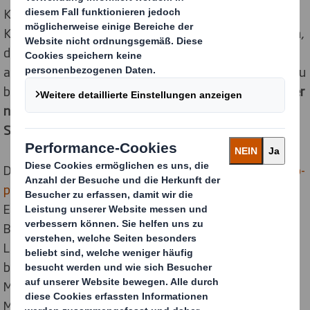
Kampagnen aktuell von Marketingstrategien für die
Käufer innerhalb eines Geschäfts angetrieben werden,
da immer mehr Marken und Einzelhändler darauf
abzielen, das Käuferverhalten direkt am Einkaufsort zu
beeinflussen. Und doch
schafften es 44% der Marketer
nicht, die Ausgaben gegen den Einkaufsweg der
Shopper zu messen.
Der Point of Sale-Branchenbericht 2017 von
www.creo-
pos.com
, für den 210 Marken-, Marketing- und
Einzelhandelsmitarbeiter aus vielen verschiedenen
Branchen, einschließlich Automobil, Kosmetik, FMCG,
Lebensmittel und Getränke sowie Haustierfutter,
befragt wurden, enthüllte auch, dass 82% der
Marketingfachleute nicht in der Lage sind, die
Marketing-Rendite (ROI) auf effektive Weise zu