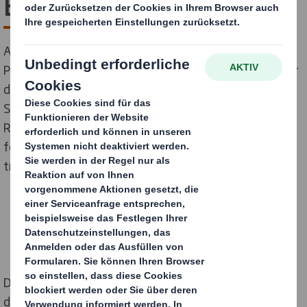
Branchenbericht
Acht von zehn Marketingfachleuten bewerten den
Point of Sale als einflussreichsten Marketing-Kanal für
die Beeinflussung der Kaufentscheidungen der
Shopper, vor den traditionellen Kanälen wie Fernseh-,
Radio- und Printwerbung. Dies beweist die
fortlaufende Bedeutung der physischen Geschäfte,
trotz der heutigen Omnichannel-Entwicklungen.
Drei Viertel der Marketingfachleute gaben auch an,
dass ein Großteil (die Hälfte bis zu alle) ihrer