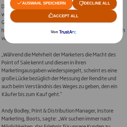
Die Einzelhandelsbranche entwickelt sich ständig
weiter, sodass das Verständnis der Erfahrung im
Geschäft und wie man das Verhalten über den Preis
hinaus beeinflusst, entscheidend ist, wenn Marken sich
von der Masse abheben möchten.
„Während die Mehrheit der Marketers die Macht des
Point of Sale kennt und diesen in ihren
Marketingausgaben wiederspiegelt, scheint es eine
große Lücke bezüglich der Messung der Rendite und
auch beim Verständnis des Weges zu geben, den ein
Käufer bis zum Kauf geht.“
Andy Bodley, Print & Distribution Manager, Instore
Marketing, Boots, sagte: „Wir suchen immer nach
Möglichkeiten, das Erlebnis für unsere Kunden zu