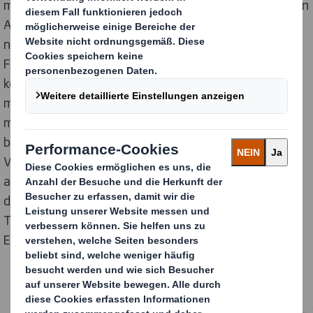
musste ebenso ökologisch wie die Teesorten und deren
Anbau sein. DS Smith entwickelte eine weitgehend
naturbelassene Verpackungslösung in einer dünnen E-
Flute mit nur dezentem Aufdruck und verzichtete
komplett auf Lackveredelungen. Gerade durch ihr
minimalistisches Design und den indischen Dekor in
mattem Dunkelrot und Gold wirkt diese Verpackung
besonders edel und hochwertig. Große Fenster in der
Verpackung lenken die Aufmerksamkeit des Käufers
auf den Verpackungsinhalt des Geschenksets – zwei
der beliebten ayurvedischen Teesorten sowie eine
Tasse mit exklusivem Design für die wohltuende
Entspannung zuhause.