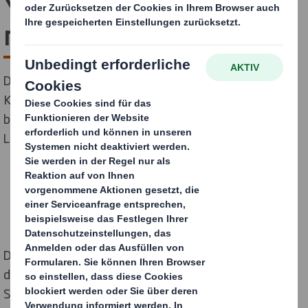
YOGI TEA® – im Einklang
mit der Natur
Die hochwertigen ayurvedischen Gewürz- und
Kräutermischungen von YOGI TEA® stehen für
bewussten Genuss und eine naturverbundene
Lebensweise.
Die Geschenkverpackung, mit der das Unternehmen
den Absatz ausgewählter Kreationen seines
Sortiments für kurze Zeit im Handel fördern wollte,