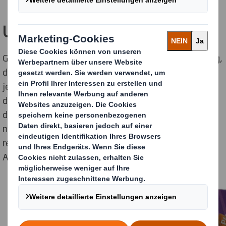
Unser Ansatz
Gefordert war eine handelsfertige Verpackungslösung,
die für sechs verschiedene Produkte funktioniert und
jeweils einen eigenen Aufdruck trägt. Die modernste
digitale Drucktechnologie eignete sich hierfür perfekt,
denn dank ihr konnte DS Smith trotz einer anfänglich
niedrigen Auflage den produktspezifischen Aufdruck
realisieren und sich gleichzeitig die Möglichkeit für eine
Auflagensteigerung offen halten.