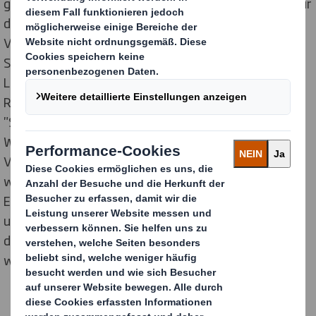
getrockneten Früchten, Nüssen und Samen hat sich für
die Entwicklung einer maßgeschneiderten
Verpackungslösung für seine Produktreihe „Full of
Super“ an den Verpackungs- und
Lieferkettenspezialisten DS Smith gewandt. Die neue
Reihe gesunder Snacks hat als Schwerpunkt
"Superfood"-Zutaten wie Acai, Quinoa und Kakao.
Whitworths beliefert seit 130 Jahren britische
Verbraucher. Für DS Smith hat sich das Unternehmen
wegen deren Kompetenz im Digitaldruck für
Einzelhandel-Lösungen entschieden. Die neue Reihe
umfasst sechs verschiedene Produkte, darum gab es
definitiven Bedarf an einem flexiblen und gleichzeitig
wirkungsvollen Verpackungsdesign.