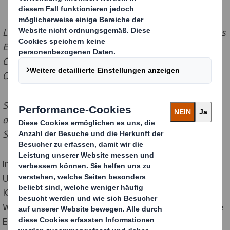
Laden Sie hier den im Dezember 2016 in der Studie des
EHI "Versand- und Retourenmanagement im E-
Commerce 2016 - Trends und Strategien der
Onlinehändler" erschienenen Gastbeitrag herunter:
Sie interessieren Sich für die Studie? Klicken Sie auf
den folgenden Link, um weitere Informationen zur
Studie zu erhalten oder die Studie zu bestellen:
Innovativen Lösungen tragen beim Kunden dazu bei,
Umsatzsteigerungen zu generieren und
Kostensenkungspotenziale in der E-Commerce-
Wertschöpfungskette zu heben. Zugleich stellen diese
Entwicklungen sicher, dass Risiken entlang der Supply