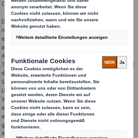
Chain minimiert werden.
Die wichtigste Funktion der Transportverpackung ist
nach wie vor der Produktschutz. Die Ware muss in
einwandfreiem Zustand beim Konsumenten
ankommen. Dabei sollte die Verpackung exakt auf die
Anforderungen des Produktes sowie des spezifischen
Transportweges angepasst sein. Zu wenig Schutz und
das Produkt ist beschädigt. Zu viel, also unnötiger
Schutz, verursacht wiederum eine höhere
Umweltbelastung, höhere Kosten und kann zu
Verärgerung beim Shopper führen, der „Overpacking“
als negativ empfindet. Mit einem branchenweit
einzigartigen Tool stellen wir sicher, dass wir
gemeinsam mit unseren Kunden die tatsächlichen
Anforderungen an die Verpackung ermitteln und eine