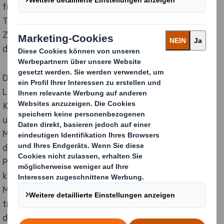
für die jeweilige Kundenanforderung perfekte
Transportverpackung entwickeln. Eine enge
Zusammenarbeit zwischen dem Kunden und uns legt
dabei die Grundlage für den Erfolg.
Die Versandverpackung übernimmt weit mehr als nur
Logistikaufgaben. Sie ist zu einem wichtigen
Kommunikationstool zwischen Marke/Online-Händler
und Verbraucher geworden – findet doch der „First
Moment of Truth“, der erste physische Kontakt mit
dem Produkt, immer häufiger erst bei der
Paketzustellung an der Haustür und nicht mehr am
klassischen Point of Sale statt. Das
Markenversprechen wird direkt ins Wohnzimmer
transportiert. Es ist wichtig, dass der Verbraucher von
der Verpackung positiv angesprochen wird und