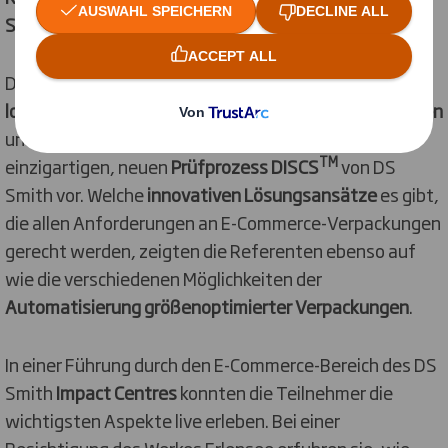
Strategien der Online-Händler“
vor.
Die Experten von DS Smith präsentierten
Trends der
logistischen Prüfungen von E-Commerce-Verpackungen
und stellten den in der Verpackungsbranche
TM
einzigartigen, neuen
Prüfprozess DISCS
von DS
Smith vor. Welche
innovativen Lösungsansätze
es gibt,
die allen Anforderungen an E-Commerce-Verpackungen
gerecht werden, zeigten die Referenten ebenso auf
wie die verschiedenen Möglichkeiten der
Automatisierung größenoptimierter Verpackungen
.
In einer Führung durch den E-Commerce-Bereich des DS
Smith
Impact Centres
konnten die Teilnehmer die
wichtigsten Aspekte live erleben. Bei einer
Besichtigung des Werkes Erlensee erfuhren sie, wie