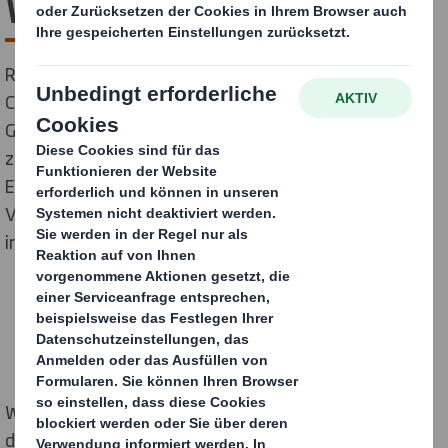
Workshop E-Commerce
Rund 35 Teilnehmer, unter anderem von
CLICKCONCEPTS GmbH, Luigi Lavazza Deutschland
GmbH und Robert Bosch GmbH nahmen am
zweitägigen Workshop E-Commerce von DS Smith in
Erlensee teil, um sich über die Anforderungen an
Versandverpackungen und innovative Lösungen zu
informieren.
Wie können Online-Händler Prozesse optimieren und
dadurch Kosten sparen? Wie bei ihren Kunden einen