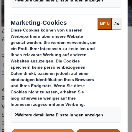
Die Teilnehmer des E-Commerce-Workshops bei der
Besichtigung des Paketzentrums
Beim gemeinsamen Abendessen nutzten die
Teilnehmer intensiv die Gelegenheit zum
Erfahrungsaustausch und zum Networking.
Am zweiten Workshop-Tag stellte Frau
Hilka
Bergmann, Leiterin des Forschungsbereichs
Verpackung beim EHI Retail Institute
, die aktuelle
Situation auf dem E-Commerce-Markt und die
Ergebnisse der
EHI-Studie „Versand- und
Retourenmanagement im E-Commerce – Trends und