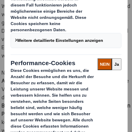
Wow-Effekt im Moment des Auspackens auslösen? Und
wie können sie sicher sein, dass ihr Produkt optimal
geschützt ist, egal auf welchem Weg und über welche
Distanz es in der Verpackung unterwegs ist? Diese und
viele weitere Fragen beantworteten die DS Smith-
Experten sowie externe Referenten den Teilnehmern
während des Workshops.
Nach einem ersten Vortrag über die
vielfältigen
Anforderungen
, die im E-Commerce Supply Cycle an die
Versandverpackungen gestellt werden, folgte schon
das erste Highlight der Veranstaltung: Bei einer
Besichtigung des bundesweit größten und modernsten
Paketzentrums der Deutschen Post in Obertshausen
konnten die Teilnehmer einen Blick hinter die Kulissen
werfen. Dabei konnten sie live erleben, wie diese