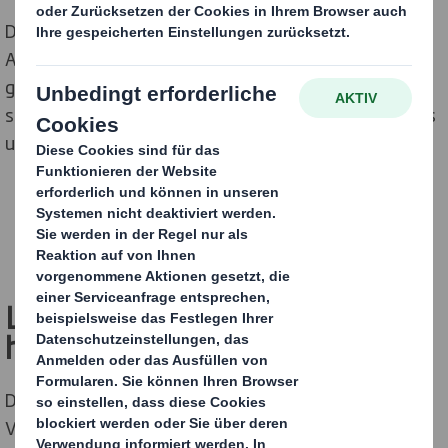
Du bist bereits im Sales, Vertrieb, Internal Sales oder
Account Management tätig oder hast einfach nur Lust
genau in diesem Bereich Deine berufliche Zukunft zu
starten? Dann komm zu DS Smith und gestalte mit uns
und unseren Produkten eine nachhaltige Zukunft.
FINDE HIER DEINEN NEUEN JOB
Lebe einen Job, der Spuren
hinterlässt
!
Du begleitest den Kunden bei Display- und
Verpackungslösungen entlang der gesamten