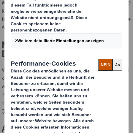
Wertschöpfungskette. Von der ersten Anfrage über die
Konstruktion, Gestaltung, Drucktechnik bis zur
termingerechten Auslieferung der Produkte. Wie Du die
Aufgaben strukturierst, entscheidest Du.
Mehrwehrt und Nebeneffekt
Deines Jobs!
Verpackungen und Displays in Super­märkten siehst Du
künftig mit neuen Augen und Du ertappst Dich dabei,
wie Du stolz murmelst: „Das ist eine
Produktverpackung im Handel, die „Ich“ mitgemacht
habe!“ Denn DS Smith ist weit voran, wenn es um
Qualität und Einzigartigkeit geht.
Aufstiegschancen.