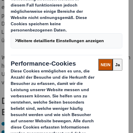
entwickelst damit die besten Voraussetzungen, um
potenzielle Kunden für unsere Produkte und
Dienstleistungen zu gewinnen und von der
Leistungsfähigkeit unseres Unternehmens zu
überzeugen.
Während Deiner
Praxiseinsätze
an unseren Standorten
hast Du die Chance, verschiedene
Unternehmensbereiche kennenzulernen und dort
vielseitige Aufgaben zu übernehmen.
Deine möglichen Aufgaben- und
Einsatzgebiete sind unter anderem:
Einkauf
Verkauf