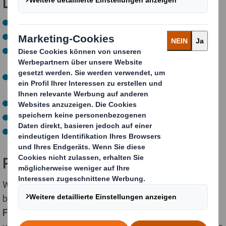
Dein Profil für den Studiengang:
Abitur oder Fachhochschulreife
Gute Leistungen in Mathematik, Physik und Englisch
Technisches Verständnis und Fähigkeit Probleme zu
erkennen und zu lösen
Interesse an technischen und wirtschaftlichen
Zusammenhängen
Kommunikationsfähigkeit und sicheres Auftreten
verantwortungsbewusste Arbeitsweise
Teamfähigkeit
Packende Perspektiven
Wir haben das Ziel, Dir während Deines Studiums ein
breites
Grundlagenwissen
sowie
spezifische
Fachkenntnisse
in dem für Dich relevanten Bereich zu