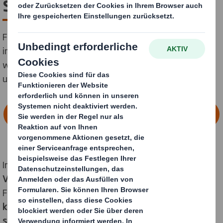
steckt!
Für vielseitig Interessierte mit kaufmännischer und
ingenieurwissenschaftlicher Begabung - Dein
wissenschaftliches Studium mit hohem Praxisbezug
und somit die optimale Basis für Deine Karriere!
FINDE HIER DEINEN AUSBILDUNGSPLATZ
Im Studiengang
Internationales Technisches
Vertriebsmanagement
erwirbst Du interdisziplinäre
Fähigkeiten. Dazu gehören
technische
und
kaufmännische
sowie
methodische
,
sprachliche
,
soziale
und
interkulturelle
Kompetenzen
. Du