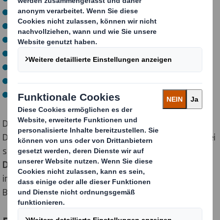
Controlling
Marketing
Logistik
Technischer Vertrieb
Materialwirtschaft
Qualitätsmanagement
Produktionsplanung und -steuerung
Du selbst bist maßgeblich daran beteiligt, wie schnell
Du eigenverantwortlich Aufgaben übernehmen und bei
spannenden Projekten mitarbeitest.
Zeige uns, was in
Dir steckt!
Gerne unterstützen wir Dich dabei,
interessante Themen für Deine Projekt- und
Bachelorarbeit zu finden.