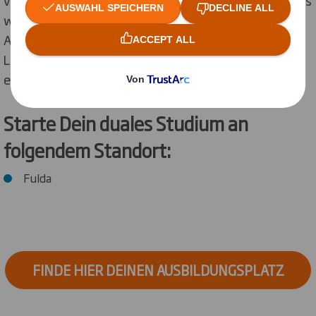
vermitteln. Gleichzeitig möchten wir Dir beweisen, dass
wir ein attraktiver Arbeitgeber sind, denn nach
Abschluss Deines Studiums wollen wir Dich bei guter
Leistung in einer verantwortungsvollen Position
einstellen.
Starte Dein duales Studium an
folgendem Standort:
Fulda
FINDE HIER DEINEN AUSBILDUNGSPLATZ